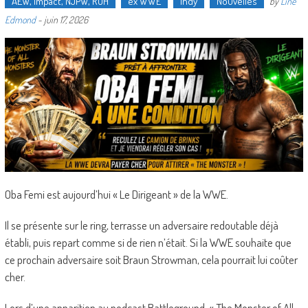
AEW, Impact, NJPW, ROH
ex WWE
Indy
Nouvelles
by
Line
Edmond
-
juin 17, 2026
Oba Femi est aujourd’hui « Le Dirigeant » de la WWE.
Il se présente sur le ring, terrasse un adversaire redoutable déjà
établi, puis repart comme si de rien n’était. Si la WWE souhaite que
ce prochain adversaire soit Braun Strowman, cela pourrait lui coûter
cher.
Lors d’une apparition au podcast Battleground, « The Monster of All