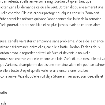
dan retentit et elle arrive sur le ring. Jordan dit qu’en tant que
iter. Zaria lui demande ce qu’elle veut. Jordan dit qu’elle aimerait une
u’elle cherche. Elle est ici pour partager quelques conseils. Zaria doit
rite seront les mêmes qui vont l’abandonner d’ici la fin de la semaine.
Zaria pourrait perdre son titre et ne plus jamais avoir de chance, alors
euse, car elle va rester championne sans problème. Vice a de la chance
l’histoire est terminée entre elles, car elle a battu Jordan. Et dans deux
rdan devra la regarder battre Lola Vice et devenir la nouvelle
ouve son chemin vers elle encore une fois. Zaria dit que c’est elle qui v
dit que Zaria est championne depuis une semaine, alors elle peut se calmer
lle a battu Grey et qu’elle va le refaire encore une fois. Les
arrive. Vice dit qu’elle voit déjà Stone arriver avec son idée, elle et
ulin
Bash.