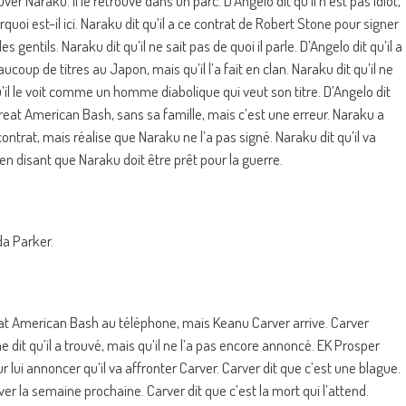
er Naraku. Il le retrouve dans un parc. D’Angelo dit qu’il n’est pas idiot,
uoi est-il ici. Naraku dit qu’il a ce contrat de Robert Stone pour signer
s gentils. Naraku dit qu’il ne sait pas de quoi il parle. D’Angelo dit qu’il a
coup de titres au Japon, mais qu’il l’a fait en clan. Naraku dit qu’il ne
u’il le voit comme un homme diabolique qui veut son titre. D’Angelo dit
eat American Bash, sans sa famille, mais c’est une erreur. Naraku a
ntrat, mais réalise que Naraku ne l’a pas signé. Naraku dit qu’il va
en disant que Naraku doit être prêt pour la guerre.
da Parker.
reat American Bash au téléphone, mais Keanu Carver arrive. Carver
dit qu’il a trouvé, mais qu’il ne l’a pas encore annoncé. EK Prosper
ur lui annoncer qu’il va affronter Carver. Carver dit que c’est une blague.
ver la semaine prochaine. Carver dit que c’est la mort qui l’attend.