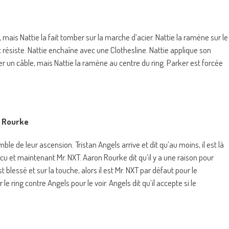
 mais Nattie la fait tomber sur la marche d’acier. Nattie la ramène sur le
 résiste. Nattie enchaîne avec une Clothesline. Nattie applique son
er un câble, mais Nattie la ramène au centre du ring. Parker est forcée
n Rourke
e de leur ascension. Tristan Angels arrive et dit qu’au moins, il est là
incu et maintenant Mr. NXT. Aaron Rourke dit qu’il y a une raison pour
est blessé et sur la touche, alors il est Mr. NXT par défaut pour le
le ring contre Angels pour le voir. Angels dit qu’il accepte si le