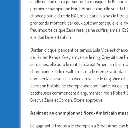
et elle ne doit rien à personne. La musique de Kelani Jor
première championne Nord-Américaine, elle veut la félic
chance pour le titre de NXT, mais Zaria n’a pas le titre q
profiter du moment, car ceux qui chantent qu’elle le mé
Peu importe ce que Zaria fera, ça ne suffira jamais. Et 
elle doit faire attention.
Jordan dit que, pendant ce temps, Lola Vice est chanc
de l’éviter. Kendal Grey arrive sur le ring. Grey dit que 
semaines, elle aura le match à Great American Bash. Jo
championne. Et le résultat restera le même si Jordan tr
dominer la division. Lola Vice arrive sur le ring. Vice 
avec son histoire de championne dominante. Vice dit qu’e
catcheuses commencent à argumenter, mais Robert Stone 
Grey vs Zaria et Jordan. Stone approuve.
Aspirant au championnat Nord-Américain masc
Le gagnant affrontera le champion à Great American 