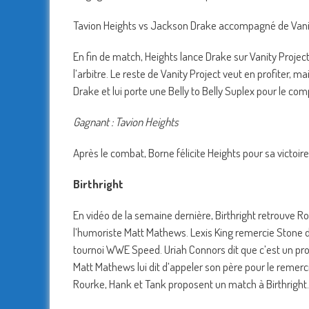
Tavion Heights vs Jackson Drake accompagné de Vani
En fin de match, Heights lance Drake sur Vanity Project
l’arbitre. Le reste de Vanity Project veut en profiter,
Drake et lui porte une Belly to Belly Suplex pour le comp
Gagnant : Tavion Heights
Après le combat, Borne félicite Heights pour sa victoire. 
Birthright
En vidéo de la semaine dernière, Birthright retrouve 
l’humoriste Matt Mathews. Lexis King remercie Stone de
tournoi WWE Speed. Uriah Connors dit que c’est un probl
Matt Mathews lui dit d’appeler son père pour le remerc
Rourke, Hank et Tank proposent un match à Birthright.