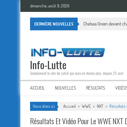
Skip
dimanche, août 9, 2026
to
content
Chelsea Green devient cham
DERNIÈRE NOUVELLES
Info-Lutte
Simplement le site de catch qui vous en donne plus, depuis 25 ans!
ACCUEIL
NOUVELLES
RÉSULTATS
VIDÉO
Vous êtes ici
Accueil
>
WWE
>
NXT
>
Résultats 
Résultats Et Vidéo Pour Le WWE NXT D