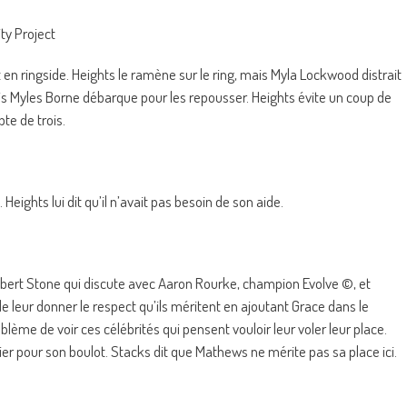
ty Project
 en ringside. Heights le ramène sur le ring, mais Myla Lockwood distrait
 mais Myles Borne débarque pour les repousser. Heights évite un coup de
te de trois.
Heights lui dit qu’il n’avait pas besoin de son aide.
Robert Stone qui discute avec Aaron Rourke, champion Evolve ©, et
 leur donner le respect qu’ils méritent en ajoutant Grace dans le
ème de voir ces célébrités qui pensent vouloir leur voler leur place.
ier pour son boulot. Stacks dit que Mathews ne mérite pas sa place ici.