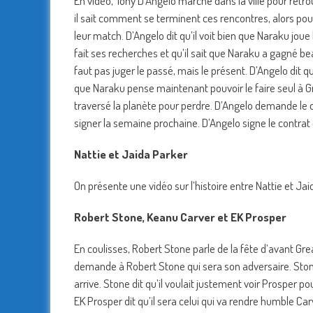
En vidéo, Tony D’Angelo marche dans la ville pour retrouv
il sait comment se terminent ces rencontres, alors pourq
leur match. D’Angelo dit qu’il voit bien que Naraku joue le
fait ses recherches et qu’il sait que Naraku a gagné beau
faut pas juger le passé, mais le présent. D’Angelo dit q
que Naraku pense maintenant pouvoir le faire seul à Gr
traversé la planète pour perdre. D’Angelo demande le co
signer la semaine prochaine. D’Angelo signe le contrat 
Nattie et Jaida Parker
On présente une vidéo sur l’histoire entre Nattie et Jai
Robert Stone, Keanu Carver et EK Prosper
En coulisses, Robert Stone parle de la fête d’avant G
demande à Robert Stone qui sera son adversaire. Stone 
arrive. Stone dit qu’il voulait justement voir Prosper po
EK Prosper dit qu’il sera celui qui va rendre humble Car