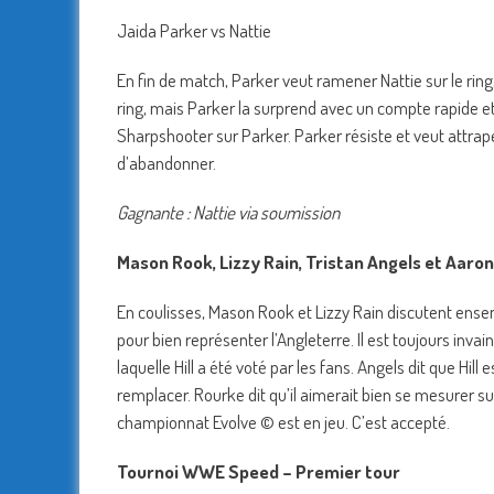
Jaida Parker vs Nattie
En fin de match, Parker veut ramener Nattie sur le ring,
ring, mais Parker la surprend avec un compte rapide et
Sharpshooter sur Parker. Parker résiste et veut attrap
d’abandonner.
Gagnante : Nattie via soumission
Mason Rook, Lizzy Rain, Tristan Angels et Aaro
En coulisses, Mason Rook et Lizzy Rain discutent ensembl
pour bien représenter l’Angleterre. Il est toujours inva
laquelle Hill a été voté par les fans. Angels dit que Hill 
remplacer. Rourke dit qu’il aimerait bien se mesurer sur 
championnat Evolve © est en jeu. C’est accepté.
Tournoi WWE Speed – Premier tour