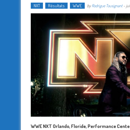
NXT
Résultats
WWE
by
Rodrigue Tousignant
-
ju
WWE NXT Orlando, Floride, Performance Center,