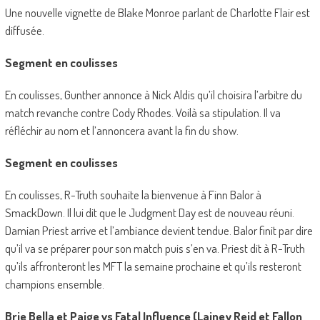
Une nouvelle vignette de Blake Monroe parlant de Charlotte Flair est
diffusée.
Segment en coulisses
En coulisses, Gunther annonce à Nick Aldis qu’il choisira l’arbitre du
match revanche contre Cody Rhodes. Voilà sa stipulation. Il va
réfléchir au nom et l’annoncera avant la fin du show.
Segment en coulisses
En coulisses, R-Truth souhaite la bienvenue à Finn Balor à
SmackDown. Il lui dit que le Judgment Day est de nouveau réuni.
Damian Priest arrive et l’ambiance devient tendue. Balor finit par dire
qu’il va se préparer pour son match puis s’en va. Priest dit à R-Truth
qu’ils affronteront les MFT la semaine prochaine et qu’ils resteront
champions ensemble.
Brie Bella et Paige vs Fatal Influence (Lainey Reid et Fallon