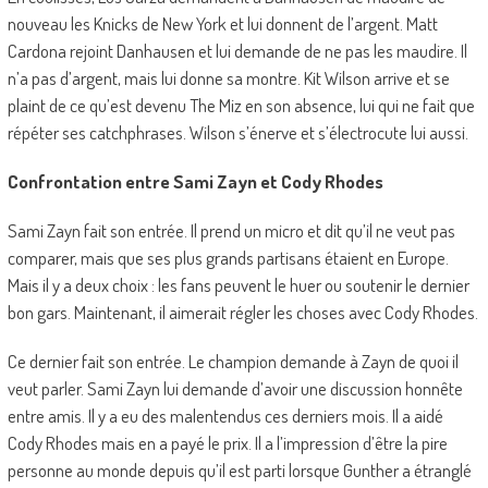
nouveau les Knicks de New York et lui donnent de l’argent. Matt
Cardona rejoint Danhausen et lui demande de ne pas les maudire. Il
n’a pas d’argent, mais lui donne sa montre. Kit Wilson arrive et se
plaint de ce qu’est devenu The Miz en son absence, lui qui ne fait que
répéter ses catchphrases. Wilson s’énerve et s’électrocute lui aussi.
Confrontation entre Sami Zayn et Cody Rhodes
Sami Zayn fait son entrée. Il prend un micro et dit qu’il ne veut pas
comparer, mais que ses plus grands partisans étaient en Europe.
Mais il y a deux choix : les fans peuvent le huer ou soutenir le dernier
bon gars. Maintenant, il aimerait régler les choses avec Cody Rhodes.
Ce dernier fait son entrée. Le champion demande à Zayn de quoi il
veut parler. Sami Zayn lui demande d’avoir une discussion honnête
entre amis. Il y a eu des malentendus ces derniers mois. Il a aidé
Cody Rhodes mais en a payé le prix. Il a l’impression d’être la pire
personne au monde depuis qu’il est parti lorsque Gunther a étranglé