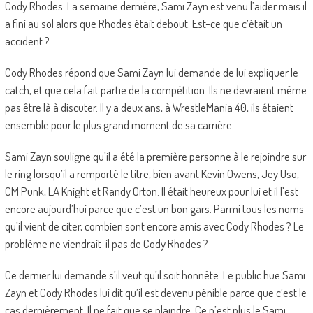
Cody Rhodes. La semaine dernière, Sami Zayn est venu l’aider mais il
a fini au sol alors que Rhodes était debout. Est-ce que c’était un
accident ?
Cody Rhodes répond que Sami Zayn lui demande de lui expliquer le
catch, et que cela fait partie de la compétition. Ils ne devraient même
pas être là à discuter. Il y a deux ans, à WrestleMania 40, ils étaient
ensemble pour le plus grand moment de sa carrière.
Sami Zayn souligne qu’il a été la première personne à le rejoindre sur
le ring lorsqu’il a remporté le titre, bien avant Kevin Owens, Jey Uso,
CM Punk, LA Knight et Randy Orton. Il était heureux pour lui et il l’est
encore aujourd’hui parce que c’est un bon gars. Parmi tous les noms
qu’il vient de citer, combien sont encore amis avec Cody Rhodes ? Le
problème ne viendrait-il pas de Cody Rhodes ?
Ce dernier lui demande s’il veut qu’il soit honnête. Le public hue Sami
Zayn et Cody Rhodes lui dit qu’il est devenu pénible parce que c’est le
cas dernièrement. Il ne fait que se plaindre. Ce n’est plus le Sami