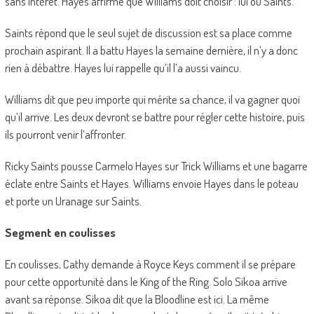
sans intérêt. Hayes affirme que Williams doit choisir : lui ou Saints.
Saints répond que le seul sujet de discussion est sa place comme
prochain aspirant. Il a battu Hayes la semaine dernière, il n’y a donc
rien à débattre. Hayes lui rappelle qu’il l’a aussi vaincu.
Williams dit que peu importe qui mérite sa chance, il va gagner quoi
qu’il arrive. Les deux devront se battre pour régler cette histoire, puis
ils pourront venir l’affronter.
Ricky Saints pousse Carmelo Hayes sur Trick Williams et une bagarre
éclate entre Saints et Hayes. Williams envoie Hayes dans le poteau
et porte un Uranage sur Saints.
Segment en coulisses
En coulisses, Cathy demande à Royce Keys comment il se prépare
pour cette opportunité dans le King of the Ring. Solo Sikoa arrive
avant sa réponse. Sikoa dit que la Bloodline est ici. La même