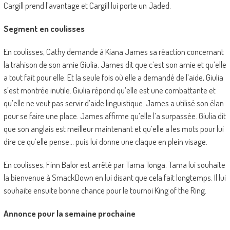
Cargill prend l’avantage et Cargill lui porte un Jaded.
Segment en coulisses
En coulisses, Cathy demande à Kiana James sa réaction concernant
la trahison de son amie Giulia. James dit que c’est son amie et qu’elle
a tout fait pour elle. Et la seule fois où elle a demandé de l’aide, Giulia
s’est montrée inutile. Giulia répond qu’elle est une combattante et
qu’elle ne veut pas servir d’aide linguistique. James a utilisé son élan
pour se faire une place. James affirme qu’elle l’a surpassée. Giulia dit
que son anglais est meilleur maintenant et qu’elle a les mots pour lui
dire ce qu’elle pense… puis lui donne une claque en plein visage.
En coulisses, Finn Balor est arrêté par Tama Tonga. Tama lui souhaite
la bienvenue à SmackDown en lui disant que cela fait longtemps. Il lui
souhaite ensuite bonne chance pour le tournoi King of the Ring.
Annonce pour la semaine prochaine