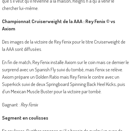
que s’il veut qu’il revienne à la maison, Reigns n’a qu’à venir le
chercher lui-même.
Championnat Cruiserweight de la AAA : Rey Fenix © vs
Axiom
Des images de la victoire de Rey Fenix pour le titre Cruiserweight de
la AAA sont diffusées.
En fin de match, Rey Fenix installe Axiom sur le coin mais ce dernier le
surprend avec un Spanish Fly suivi du tombé, mais Fenix se relève.
Axiom prépare un Golden Ratio mais Rey Fenix le contre avec un
Superkick suivi de deux Springboard Spinning Back Heel Kicks, puis
d’un Mexican Muscle Buster pour la victoire par tombé.
Gagnant :
Rey Fenix
Segment en coulisses
En coulisses, Gunther annonce qu’il a besoin de quelqu’un avec de