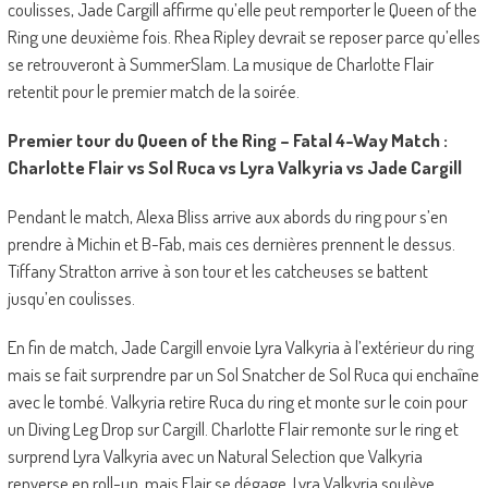
coulisses, Jade Cargill affirme qu’elle peut remporter le Queen of the
Ring une deuxième fois. Rhea Ripley devrait se reposer parce qu’elles
se retrouveront à SummerSlam. La musique de Charlotte Flair
retentit pour le premier match de la soirée.
Premier tour du Queen of the Ring – Fatal 4-Way Match :
Charlotte Flair vs Sol Ruca vs Lyra Valkyria vs Jade Cargill
Pendant le match, Alexa Bliss arrive aux abords du ring pour s’en
prendre à Michin et B-Fab, mais ces dernières prennent le dessus.
Tiffany Stratton arrive à son tour et les catcheuses se battent
jusqu’en coulisses.
En fin de match, Jade Cargill envoie Lyra Valkyria à l’extérieur du ring
mais se fait surprendre par un Sol Snatcher de Sol Ruca qui enchaîne
avec le tombé. Valkyria retire Ruca du ring et monte sur le coin pour
un Diving Leg Drop sur Cargill. Charlotte Flair remonte sur le ring et
surprend Lyra Valkyria avec un Natural Selection que Valkyria
renverse en roll-up, mais Flair se dégage. Lyra Valkyria soulève