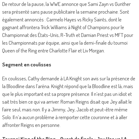
De retour de la pause, la WWE annonce que Sami Zayn vs Gunther
sera présenté sans pause publicitaire la semaine prochaine. Sont
également annoncés : Carmelo Hayes vs Ricky Saints, dont le
gagnant affrontera Trick Williams à Night of Champions pour le
Championnat des États-Unis, R-Truth et Damian Priest vs MFT pour
les Championnats par équipe, ainsi que la demi-finale du tournoi
Queen of the Ring entre Charlotte Flair et Liv Morgan.
Segment en coulisses
En coulisses, Cathy demande à LA Knight son avis sur la présence de
la Bloodline dans l’aréna. Knight répond que la Bloodline est là, mais
que le plus important est sa propre présence. Il n’est pas un idiot et
sait très bien ce qui va arriver. Roman Reigns disait que Jey allait le
faire seul, mais non. Il y a Jimmy, Jey, Jacob et peut-être même
Solo. Il n’a aucun problème à remporter cette couronne et à aller
affronter Reigns en personne.
Tournoi King of the Ring – Quart de finale : Jey Uso vs LA