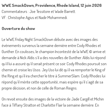
WWE SmackDown, Providence, Rhode Island, 12 juin 2026
Commentateurs : Joe Tessitore et Wade Barrett.
VF : Christophe Agius et Nadir Mohammedi.
Ouverture du show
Le WWE Friday Night SmackDown débute avec des images des
événements survenus la semaine dernière entre Cody Rhodes et
Gunther. En coulisses, le champion Incontesté de la WWE © arrive et
demande à Nick Aldis s’il a des nouvelles de Gunther. Aldis lui répond
qu’il lui a assuré qu’il serait présent ce soir. Cody Rhodes poursuit son
chemin et croise les Usos. Jey Uso lui dit qu’il va remporter le King of
the Ring et qu’il ira chercher le titre à SummerSlam. Cody Rhodes lui
répond qu’il mérite cette opportunité, mais espère qu’il s’agit de sa
propre décision, et non de celle de Roman Reigns.
On revoit ensuite des images de la victoire de Jade Cargill et Michin
face à Tiffany Stratton et Charlotte Flair la semaine dernière. En