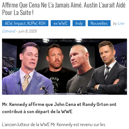
Affirme Que Cena Ne L’a Jamais Aimé. Austin L’aurait Aidé
Pour La Suite !
AEW, Impact, NJPW, ROH
ex WWE
Indy
Nouvelles
by
Line
Edmond
-
juin 8, 2026
Mr. Kennedy affirme que John Cena et Randy Orton ont
contribué à son départ de la WWE
L’ancien lutteur de la WWE Mr. Kennedy est revenu sur les