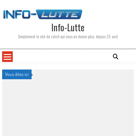
Skip
to
content
Info-Lutte
Simplement le site de catch qui vous en donne plus, depuis 25 ans!
Vous êtes ici