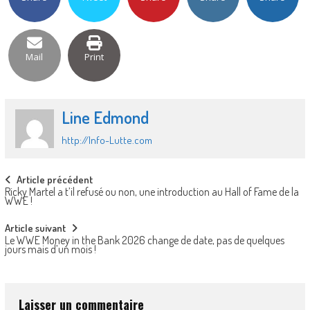
Mail
Print
Line Edmond
http://Info-Lutte.com
Post
Article précédent
Ricky Martel a t’il refusé ou non, une introduction au Hall of Fame de la
navigation
WWE !
Article suivant
Le WWE Money in the Bank 2026 change de date, pas de quelques
jours mais d’un mois !
Laisser un commentaire