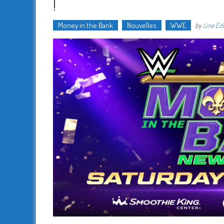
!
Money in the Bank
Nouvelles
WWE
by
Line E