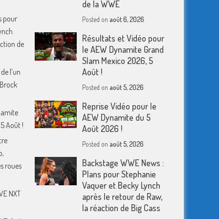
de la WWE
s pour
Posted on
août 6, 2026
ynch
Résultats et Vidéo pour
action de
le AEW Dynamite Grand
Slam Mexico 2026, 5
Août !
 de l’un
 Brock
Posted on
août 5, 2026
Reprise Vidéo pour le
namite
AEW Dynamite du 5
5 Août !
Août 2026 !
tre
Posted on
août 5, 2026
o,
Backstage WWE News :
s roues
Plans pour Stephanie
Vaquer et Becky Lynch
WWE NXT
après le retour de Raw,
la réaction de Big Cass