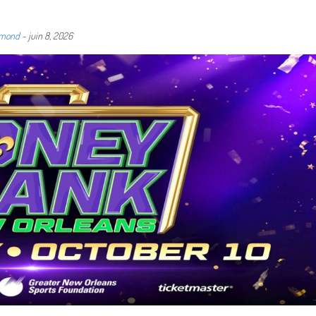
dmond
-
juin 8, 2026