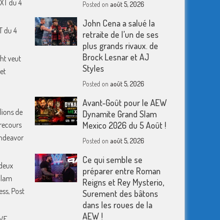
XT du 4
Posted on
août 5, 2026
John Cena a salué la
T du 4
retraite de l’un de ses
plus grands rivaux. de
Brock Lesnar et AJ
ht veut
Styles
et
Posted on
août 5, 2026
Avant-Goût pour le AEW
lions de
Dynamite Grand Slam
 recours
Mexico 2026 du 5 Août !
 Endeavor
Posted on
août 5, 2026
Ce qui semble se
deux
préparer entre Roman
Slam
Reigns et Rey Mysterio,
ess, Post
Surement des bâtons
dans les roues de la
AEW !
WWE