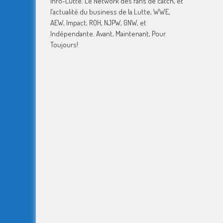
Info-Lutte. Le Network des fans de catch, et
l’actualité du business de la Lutte, WWE,
AEW, Impact, ROH, NJPW, GNW, et
Indépendante. Avant, Maintenant, Pour
Toujours!