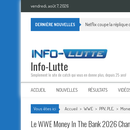
Skip
vendredi, août 7, 2026
to
content
Netflix coupe la réplique
DERNIÈRE NOUVELLES
Info-Lutte
Simplement le site de catch qui vous en donne plus, depuis 25 ans!
ACCUEIL
NOUVELLES
RÉSULTATS
VIDÉO
Vous êtes ici
Accueil
>
WWE
>
PPV, PLE,
>
Money
Le WWE Money In The Bank 2026 Chang