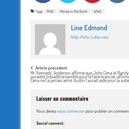
Taggé
MitB
Money in the Bank
WWE
Line Edmond
http://Info-Lutte.com
Post
Article précédent
Mr ‘Kennedy’ Anderson affirme que John Cena et Randy
auraient travaillé ensemble pour le faire licencier, affir
navigation
Cena ne l’a jamais aimé. Austin l’aurait aidé pour la suite
Laisser un commentaire
Vous devez
vous connecter
pour publier un comment
Social connect: