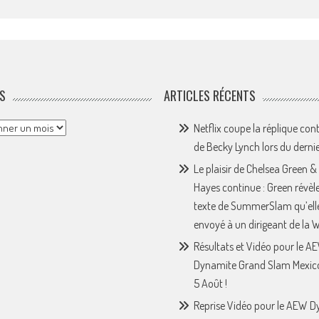
S
ARTICLES RÉCENTS
Netflix coupe la réplique con
de Becky Lynch lors du derni
Le plaisir de Chelsea Green &
Hayes continue : Green révèle
texte de SummerSlam qu’ell
envoyé à un dirigeant de la
Résultats et Vidéo pour le A
Dynamite Grand Slam Mexic
5 Août !
Reprise Vidéo pour le AEW 