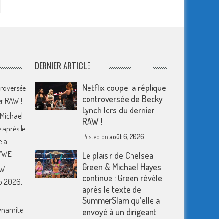
DERNIER ARTICLE
Netflix coupe la réplique
troversée
controversée de Becky
er RAW !
Lynch lors du dernier
 Michael
RAW !
 après le
Posted on
août 6, 2026
e a
 WWE
Le plaisir de Chelsea
Green & Michael Hayes
EW
continue : Green révèle
o 2026,
après le texte de
SummerSlam qu’elle a
Dynamite
envoyé à un dirigeant