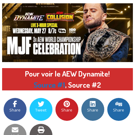
Pour voir le AEW Dynamite!
Source #1
,
Source #2
Share
Tweet
Share
Share
Share