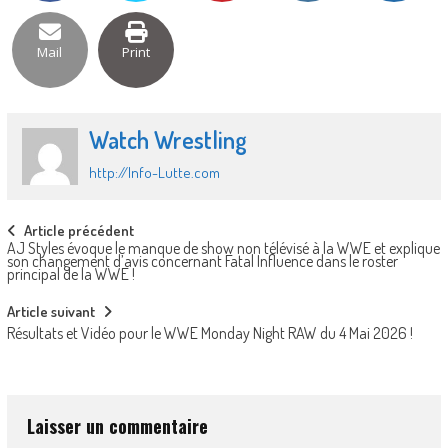
Mail
Print
Watch Wrestling
http://Info-Lutte.com
Post
Article précédent
AJ Styles évoque le manque de show non télévisé à la WWE et explique
navigation
son changement d’avis concernant Fatal Influence dans le roster
principal de la WWE !
Article suivant
Résultats et Vidéo pour le WWE Monday Night RAW du 4 Mai 2026 !
Laisser un commentaire