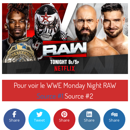
Pour voir le WWE Monday Night RAW
Source #1
Source #2
Share
Tweet
Share
Share
Share