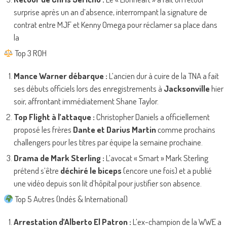
surprise après un an d’absence, interrompant la signature de
contrat entre MJF et Kenny Omega pour réclamer sa place dans
la
Top 3 ROH
Mance Warner débarque :
L’ancien dur à cuire de la TNA a fait
ses débuts officiels lors des enregistrements à
Jacksonville
hier
soir, affrontant immédiatement Shane Taylor.
Top Flight à l’attaque :
Christopher Daniels a officiellement
proposé les frères
Dante et Darius Martin
comme prochains
challengers pour les titres par équipe la semaine prochaine.
Drama de Mark Sterling :
L’avocat « Smart » Mark Sterling
prétend s’être
déchiré le biceps
(encore une fois) et a publié
une vidéo depuis son lit d’hôpital pour justifier son absence.
Top 5 Autres (Indés & International)
Arrestation d’Alberto El Patron :
L’ex-champion de la WWE a