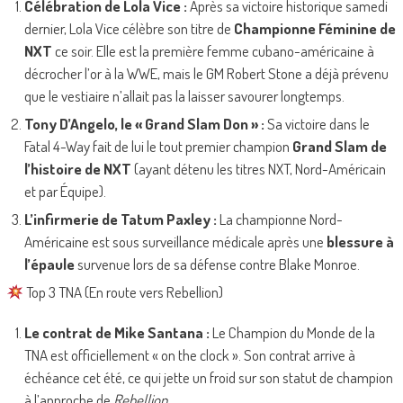
Célébration de Lola Vice :
Après sa victoire historique samedi
dernier, Lola Vice célèbre son titre de
Championne Féminine de
NXT
ce soir. Elle est la première femme cubano-américaine à
décrocher l’or à la WWE, mais le GM Robert Stone a déjà prévenu
que le vestiaire n’allait pas la laisser savourer longtemps.
Tony D’Angelo, le « Grand Slam Don » :
Sa victoire dans le
Fatal 4-Way fait de lui le tout premier champion
Grand Slam de
l’histoire de NXT
(ayant détenu les titres NXT, Nord-Américain
et par Équipe).
L’infirmerie de Tatum Paxley :
La championne Nord-
Américaine est sous surveillance médicale après une
blessure à
l’épaule
survenue lors de sa défense contre Blake Monroe.
Top 3 TNA (En route vers Rebellion)
Le contrat de Mike Santana :
Le Champion du Monde de la
TNA est officiellement « on the clock ». Son contrat arrive à
échéance cet été, ce qui jette un froid sur son statut de champion
à l’approche de
Rebellion
.