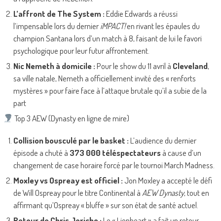
L’affront de The System :
Eddie Edwards a réussi
l’impensable lors du dernier
iMPACT!
en rivant les épaules du
champion Santana lors d’un match à 8, faisant de lui le favori
psychologique pour leur futur affrontement.
Nic Nemeth à domicile :
Pour le show du 11 avril à
Cleveland
,
sa ville natale, Nemeth a officiellement invité des « renforts
mystères » pour faire face à l’attaque brutale qu’il a subie de la
part
Top 3 AEW (Dynasty en ligne de mire)
Collision bousculé par le basket :
L’audience du dernier
épisode a chuté à
373 000 téléspectateurs
à cause d’un
changement de case horaire forcé par le tournoi March Madness.
Moxley vs Ospreay est officiel :
Jon Moxley a accepté le défi
de Will Ospreay pour le titre Continental à
AEW Dynasty
, tout en
affirmant qu’Ospreay « bluffe » sur son état de santé actuel.
Retour de Chris Jericho :
Le « Lionheart » a fait un retour