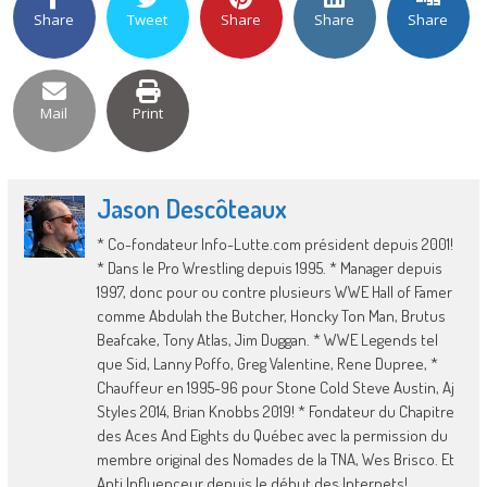
Share
Tweet
Share
Share
Share
Mail
Print
Jason Descôteaux
* Co-fondateur Info-Lutte.com président depuis 2001!
* Dans le Pro Wrestling depuis 1995. * Manager depuis
1997, donc pour ou contre plusieurs WWE Hall of Famer
comme Abdulah the Butcher, Honcky Ton Man, Brutus
Beafcake, Tony Atlas, Jim Duggan. * WWE Legends tel
que Sid, Lanny Poffo, Greg Valentine, Rene Dupree, *
Chauffeur en 1995-96 pour Stone Cold Steve Austin, Aj
Styles 2014, Brian Knobbs 2019! * Fondateur du Chapitre
des Aces And Eights du Québec avec la permission du
membre original des Nomades de la TNA, Wes Brisco. Et
Anti Influenceur depuis le début des Internets!