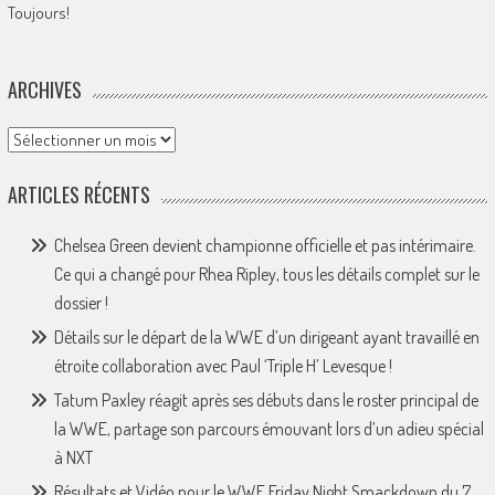
Toujours!
ARCHIVES
Archives
ARTICLES RÉCENTS
Chelsea Green devient championne officielle et pas intérimaire.
Ce qui a changé pour Rhea Ripley, tous les détails complet sur le
dossier !
Détails sur le départ de la WWE d’un dirigeant ayant travaillé en
étroite collaboration avec Paul ‘Triple H’ Levesque !
Tatum Paxley réagit après ses débuts dans le roster principal de
la WWE, partage son parcours émouvant lors d’un adieu spécial
à NXT
Résultats et Vidéo pour le WWE Friday Night Smackdown du 7