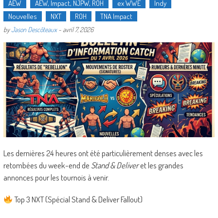
AEW
AEW, Impact, NJPW, ROH
ex WWE
Indy
Nouvelles
NXT
ROH
TNA Impact
by
Jason Descôteaux
-
avril 7, 2026
Les dernières 24 heures ont été particulièrement denses avec les
retombées du week-end de
Stand & Deliver
et les grandes
annonces pour les tournois à venir.
Top 3 NXT (Spécial Stand & Deliver Fallout)