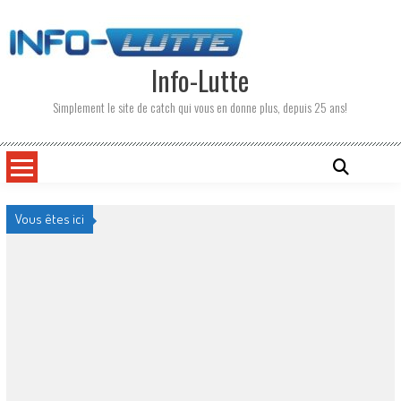
Skip
to
content
Info-Lutte
Simplement le site de catch qui vous en donne plus, depuis 25 ans!
Vous êtes ici