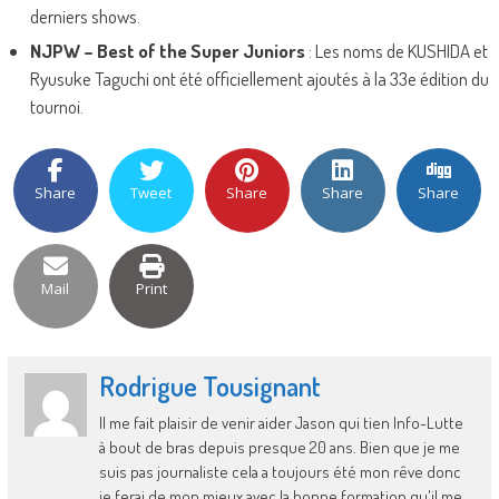
derniers shows.
NJPW – Best of the Super Juniors
: Les noms de KUSHIDA et
Ryusuke Taguchi ont été officiellement ajoutés à la 33e édition du
tournoi.
Share
Tweet
Share
Share
Share
Mail
Print
Rodrigue Tousignant
Il me fait plaisir de venir aider Jason qui tien Info-Lutte
à bout de bras depuis presque 20 ans. Bien que je me
suis pas journaliste cela a toujours été mon rêve donc
je ferai de mon mieux avec la bonne formation qu'il me