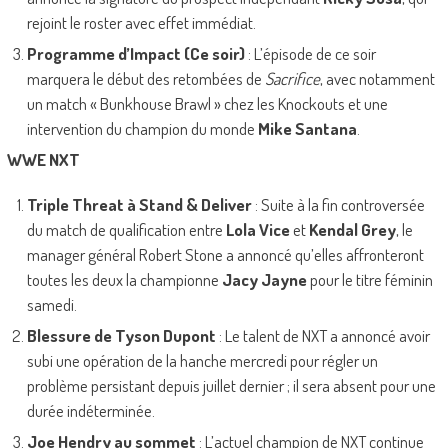
rejoint le roster avec effet immédiat.
Programme d’Impact (Ce soir)
: L’épisode de ce soir
marquera le début des retombées de
Sacrifice
, avec notamment
un match « Bunkhouse Brawl » chez les Knockouts et une
intervention du champion du monde
Mike Santana
.
WWE NXT
Triple Threat à Stand & Deliver
: Suite à la fin controversée
du match de qualification entre
Lola Vice
et
Kendal Grey
, le
manager général Robert Stone a annoncé qu’elles affronteront
toutes les deux la championne
Jacy Jayne
pour le titre féminin
samedi.
Blessure de Tyson Dupont
: Le talent de NXT a annoncé avoir
subi une opération de la hanche mercredi pour régler un
problème persistant depuis juillet dernier ; il sera absent pour une
durée indéterminée.
Joe Hendry au sommet
: L’actuel champion de NXT continue