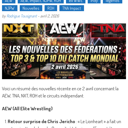
AEW
AEW, Impact, NJPW, ROH
ex WWE
Indy
legends
NJPW
Nouvelles
ROH
TNA Impact
by
Rodrigue Tousignant
-
avril 2, 2026
Voici un résumé des nouvelles récente en ce 2 avril concernant la
AEW, TNA, NXT, ROH et le circuits indépendant.
AEW (All Elite Wrestling)
Retour surprise de Chris Jericho
: « Le Lionheart » a fait un