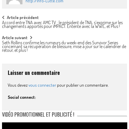
http://Info-Lutte.com
Post
Article précédent
Accord entre TNA avec AMC TV : le président de TNA, s’exprime sur les
navigation
changements apportés pour iMPACT. Entente avec la WWE, et Plus !
Article suivant
Seth Rollins confirme les rumeurs du week-end des Survivor Series
concernant sa récupération de blessure, mise à jour sur le calendrier de
retour, et plus !
Laisser un commentaire
Vous devez
vous connecter
pour publier un commentaire.
Social connect:
VIDÉO PROMOTIONNEL ET PUBLICITÉ !