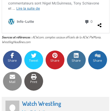
Sources et références :
AEW.com, comptes sociaux officiels de la AEW, PWMania,
WrestlingHeadlines.com
Share
Tweet
Share
Share
Share
Mail
Print
Watch Wrestling