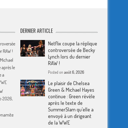
DERNIER ARTICLE
Netflix coupe la réplique
troversée
controversée de Becky
er RAW !
Lynch lors du dernier
 Michael
RAW !
 après le
Posted on
août 6, 2026
e a
 WWE
Le plaisir de Chelsea
Green & Michael Hayes
EW
continue : Green révèle
o 2026,
après le texte de
SummerSlam qu’elle a
Dynamite
envoyé à un dirigeant
de la WWE