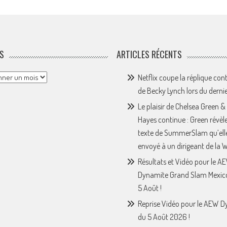
S
ARTICLES RÉCENTS
Netflix coupe la réplique con
de Becky Lynch lors du derni
Le plaisir de Chelsea Green &
Hayes continue : Green révèle
texte de SummerSlam qu’ell
envoyé à un dirigeant de la
Résultats et Vidéo pour le A
Dynamite Grand Slam Mexic
5 Août !
Reprise Vidéo pour le AEW 
du 5 Août 2026 !