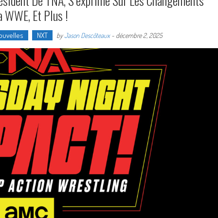
ésident De TNA, S’exprime Sur Les Changements
a WWE, Et Plus !
ouvelles
NXT
by
Jason Descôteaux
-
décembre 2, 2025