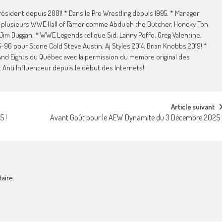
sident depuis 2001! * Dans le Pro Wrestling depuis 1995. * Manager
e plusieurs WWE Hall of Famer comme Abdulah the Butcher, Honcky Ton
 Jim Duggan. * WWE Legends tel que Sid, Lanny Poffo, Greg Valentine,
96 pour Stone Cold Steve Austin, Aj Styles 2014, Brian Knobbs 2019! *
nd Eights du Québec avec la permission du membre original des
 Anti Influenceur depuis le début des Internets!
Article suivant
5 !
Avant Goût pour le AEW Dynamite du 3 Décembre 2025 
aire.