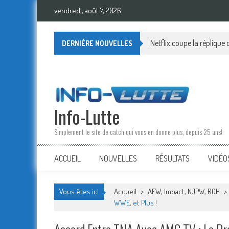
Skip
vendredi, août 7, 2026
to
content
Netflix coupe la réplique
DERNIÈRE NOUVELLES
Info-Lutte
Simplement le site de catch qui vous en donne plus, depuis 25 ans!
ACCUEIL
NOUVELLES
RÉSULTATS
VIDÉO
Vous êtes ici
Accueil
>
AEW, Impact, NJPW, ROH
>
WWE, et Plus !