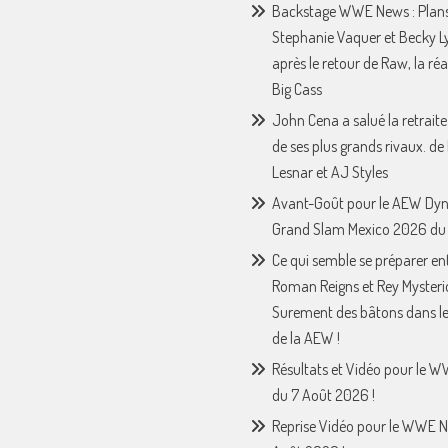
Backstage WWE News : Plan
Stephanie Vaquer et Becky L
après le retour de Raw, la ré
Big Cass
John Cena a salué la retraite
de ses plus grands rivaux. de
Lesnar et AJ Styles
Avant-Goût pour le AEW Dy
Grand Slam Mexico 2026 du 
Ce qui semble se préparer en
Roman Reigns et Rey Mysteri
Surement des bâtons dans le
de la AEW !
Résultats et Vidéo pour le 
du 7 Août 2026 !
Reprise Vidéo pour le WWE N