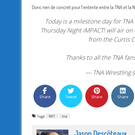
Donc rien de concret pour l’entente entre la TNA et la
Today is a milestone day for TNA 
Thursday Night iMPACT! will air on
from the Curtis C
Thanks to all the TNA fan
— TNA Wrestling 
Share
Tweet
Share
Share
Taggé
NXT
tna
Jason Descôteaux