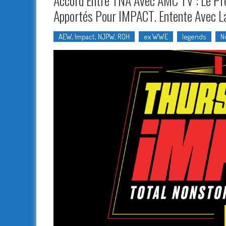
Accord Entre TNA Avec AMC TV : Le Pr
Apportés Pour IMPACT. Entente Avec L
AEW, Impact, NJPW, ROH
ex WWE
legends
N