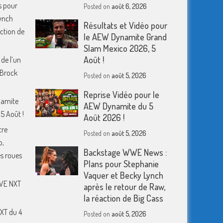
s pour
Posted on
août 6, 2026
ynch
Résultats et Vidéo pour
action de
le AEW Dynamite Grand
Slam Mexico 2026, 5
Août !
 de l’un
 Brock
Posted on
août 5, 2026
Reprise Vidéo pour le
namite
AEW Dynamite du 5
5 Août !
Août 2026 !
tre
Posted on
août 5, 2026
o,
Backstage WWE News :
s roues
Plans pour Stephanie
Vaquer et Becky Lynch
WWE NXT
après le retour de Raw,
la réaction de Big Cass
XT du 4
Posted on
août 5, 2026