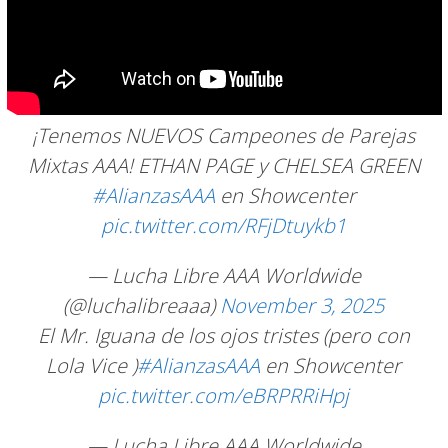
¡Tenemos NUEVOS Campeones de Parejas
Mixtas AAA! ETHAN PAGE y CHELSEA GREEN
#AlianzasAAA
en Showcenter
pic.twitter.com/RFjDtuykb1
— Lucha Libre AAA Worldwide
(@luchalibreaaa)
November 3, 2025
El Mr. Iguana de los ojos tristes (pero con
Lola Vice )
#AlianzasAAA
en Showcenter
pic.twitter.com/eBRPRRiHpj
— Lucha Libre AAA Worldwide