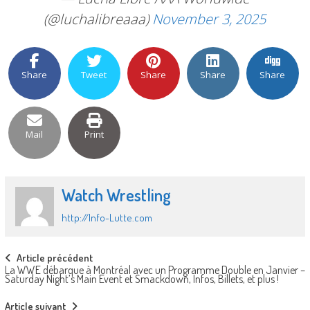
(@luchalibreaaa)
November 3, 2025
Share
Tweet
Share
Share
Share
Mail
Print
Watch Wrestling
http://Info-Lutte.com
Post
Article précédent
La WWE débarque à Montréal avec un Programme Double en Janvier –
navigation
Saturday Night’s Main Event et Smackdown, Infos, Billets, et plus !
Article suivant