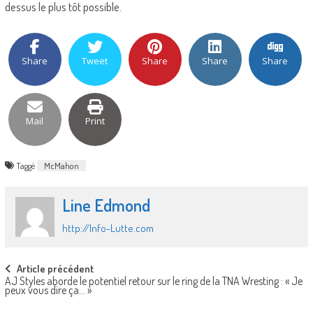
dessus le plus tôt possible.
Share
Tweet
Share
Share
Share
Mail
Print
Taggé
McMahon
Line Edmond
http://Info-Lutte.com
Post
Article précédent
AJ Styles aborde le potentiel retour sur le ring de la TNA Wresting : « Je
navigation
peux vous dire ça… »