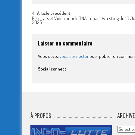
Post
Article précédent
Résultats et Vidéo pour le TNA Impact Wrestling du 10 Jui
2025 !
navigation
Laisser un commentaire
Vous devez
vous connecter
pour publier un comment
Social connect:
À PROPOS
ARCHIVE
Archives