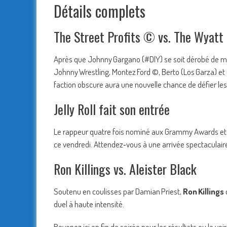
Détails complets
The Street Profits © vs. The Wyatt
Après que Johnny Gargano (#DIY) se soit dérobé de ma
Johnny Wrestling, Montez Ford ©, Berto (Los Garza) et
faction obscure aura une nouvelle chance de défier le
Jelly Roll fait son entrée
Le rappeur quatre fois nominé aux Grammy Awards et
ce vendredi. Attendez‑vous à une arrivée spectaculaire
Ron Killings vs. Aleister Black
Soutenu en coulisses par Damian Priest,
Ron Killings
duel à haute intensité.
Revenez ici en fin de soirée pour les résultats ou le voi