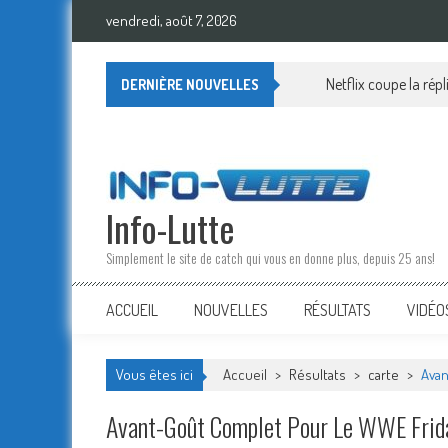
Skip
vendredi, août 7, 2026
to
content
Le plaisir de Chelsea Gre
DERNIÈRE NOUVELLES
Info-Lutte
Simplement le site de catch qui vous en donne plus, depuis 25 ans!
ACCUEIL
NOUVELLES
RÉSULTATS
VIDÉO
Vous êtes ici
Accueil
>
Résultats
>
carte
>
Avan
Avant-Goût Complet Pour Le WWE Frida