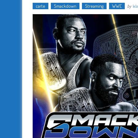
carte
Smackdown
Streaming
WWE
by
Wat