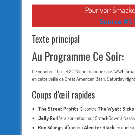
Pour voir Smackd
Source #1
,
Texte principal
Au Programme Ce Soir:
Ce vendredi 11 juillet 2025, ne manquez pas WWE Smac
en cette veille de Great American Bash, Saturday Nigh
Coups d’œil rapides
The Street Profits
© contre
The Wyatt Sicks
Jelly Roll
fera son retour sur SmackDown à Nashvi
Ron Killings
affrontera
Aleister Black
en duel sin