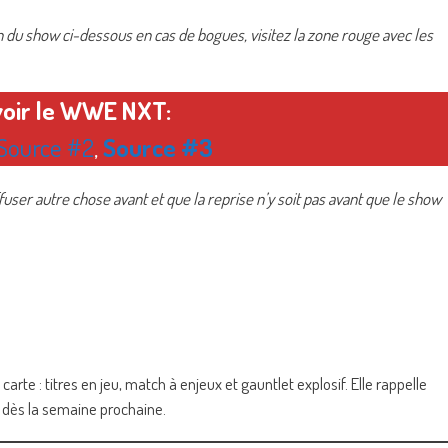
n du show ci-dessous en cas de bogues, visitez la zone rouge avec les
voir le WWE NXT:
Source #2
,
Source #3
fuser autre chose avant et que la reprise n’y soit pas avant que le show
arte : titres en jeu, match à enjeux et gauntlet explosif. Elle rappelle
 dès la semaine prochaine.