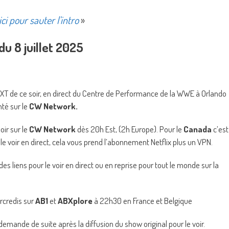
ici pour sauter l’intro
»
 8 juillet 2025
T de ce soir, en direct du Centre de Performance de la WWE à Orlando
nté sur le
CW Network.
oir sur le
CW Network
dès 20h Est, (2h Europe). Pour le
Canada
c’est
le voir en direct, cela vous prend l’abonnement Netflix plus un VPN.
s liens pour le voir en direct ou en reprise pour tout le monde sur la
ercredis sur
AB1
et
ABXplore
à 22h30 en France et Belgique
 demande de suite après la diffusion du show original pour le voir.