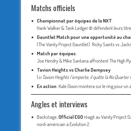
Matchs officiels
Championnat par équipes de la NXT
:
Hank Walker & Tank Ledger © défendent leurs titre
Gauntlet Match pour une opportunité au ch
(The Vanity Project Gauntlet) : Ricky Saints vs Ja
Match par équipes
:
Joe Hendry & Mike Santana affrontent The High Ry
Tavion Heights vs Charlie Dempsey
(
si Tavion Heights l’emporte, il quitte la No Quarte
En action
: Kale Dixon montera sur le ring pour un
Angles et interviews
Backstage,
Official EGO
réagit au Vanity Project 
nord‑américain à Evolution 2.