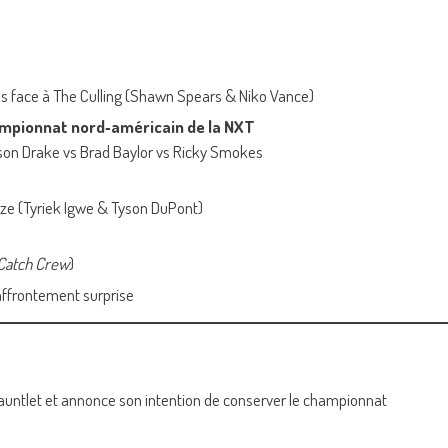
s face à The Culling (Shawn Spears & Niko Vance)
ampionnat nord‑américain de la NXT
ckson Drake vs Brad Baylor vs Ricky Smokes
ze (Tyriek Igwe & Tyson DuPont)
r Catch Crew
)
 affrontement surprise
Gauntlet et annonce son intention de conserver le championnat