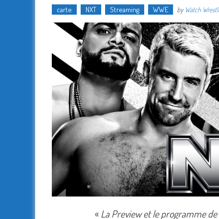
carte
NXT
Streaming
WWE
by
Watch Wrestl
«
La Preview et le programme de la