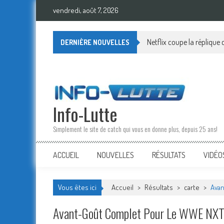
Skip
vendredi, août 7, 2026
to
content
Netflix coupe la réplique
DERNIÈRE NOUVELLES
Info-Lutte
Simplement le site de catch qui vous en donne plus, depuis 25 ans!
ACCUEIL
NOUVELLES
RÉSULTATS
VIDÉO
Vous êtes ici
Accueil
>
Résultats
>
carte
>
Avan
Avant-Goût Complet Pour Le WWE NXT 