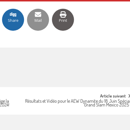
Share
Mail
Print
Article suivant
ige la
Résultats et Vidéo pour le AEW Dynamite du 18 Juin Spécia
2024!
Grand Slam Mexico 2025 