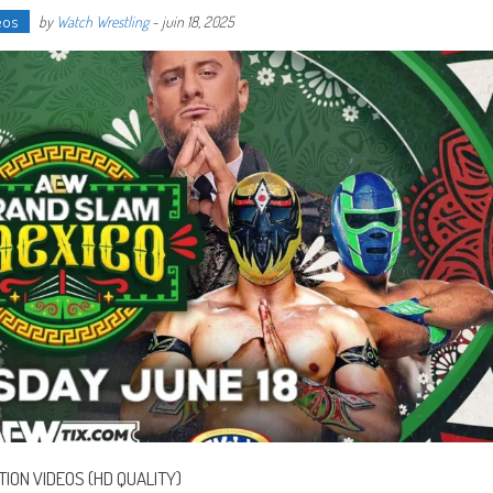
éos
by
Watch Wrestling
-
juin 18, 2025
TION VIDEOS (HD QUALITY)