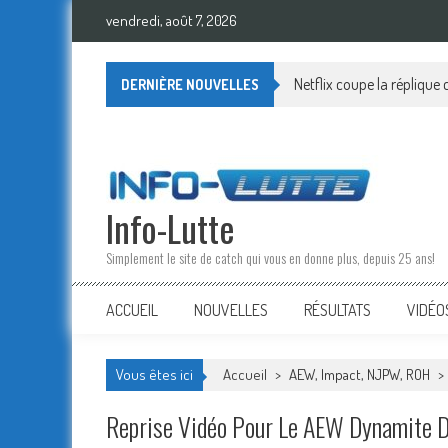
Skip
vendredi, août 7, 2026
to
content
Netflix coupe la réplique
DERNIÈRE NOUVELLES
Info-Lutte
Simplement le site de catch qui vous en donne plus, depuis 25 ans!
ACCUEIL
NOUVELLES
RÉSULTATS
VIDÉO
Vous êtes ici
Accueil
>
AEW, Impact, NJPW, ROH
>
Reprise Vidéo Pour Le AEW Dynamite D