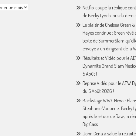
Netflix coupe la réplique con
de Becky Lynch lors du derni
Le plaisir de Chelsea Green &
Hayes continue : Green révèle
texte de SummerSlam qu’ell
envoyé à un dirigeant de la
Résultats et Vidéo pour le A
Dynamite Grand Slam Mexic
5 Août !
Reprise Vidéo pour le AEW 
du 5 Août 2026 !
Backstage WWE News : Plan
Stephanie Vaquer et Becky L
après le retour de Raw, la ré
Big Cass
John Cena a salué la retraite