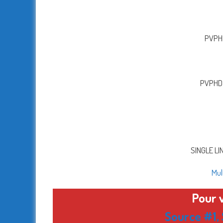
PVPHD
PVPHD 
SINGLE LI
Mul
Pour v
Source #1
,