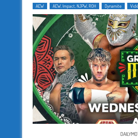
AEW
AEW, Impact, NJPW, ROH
Dynamite
Vid
DAILYMO