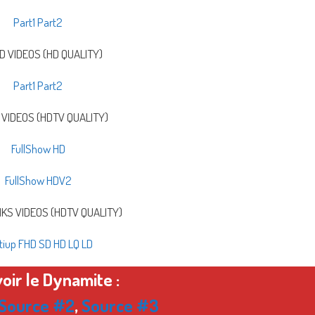
Part1
Part2
 VIDEOS (HD QUALITY)
Part1
Part2
VIDEOS (HDTV QUALITY)
FullShow HD
FullShow HDV2
NKS VIDEOS (HDTV QUALITY)
tiup FHD SD HD LQ LD
oir le Dynamite :
Source #2
,
Source #3