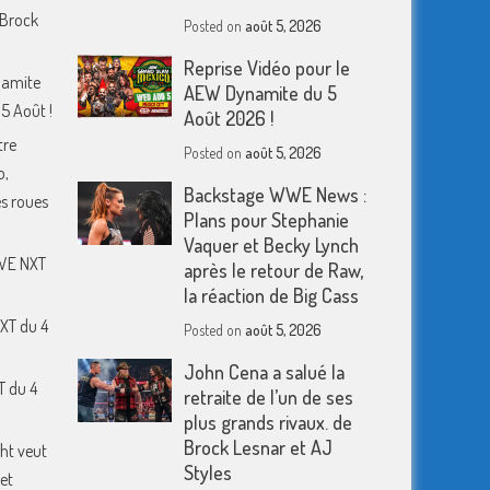
 Brock
Posted on
août 5, 2026
Reprise Vidéo pour le
namite
AEW Dynamite du 5
5 Août !
Août 2026 !
tre
Posted on
août 5, 2026
o,
Backstage WWE News :
s roues
Plans pour Stephanie
Vaquer et Becky Lynch
WWE NXT
après le retour de Raw,
la réaction de Big Cass
XT du 4
Posted on
août 5, 2026
John Cena a salué la
T du 4
retraite de l’un de ses
plus grands rivaux. de
Brock Lesnar et AJ
ht veut
Styles
et