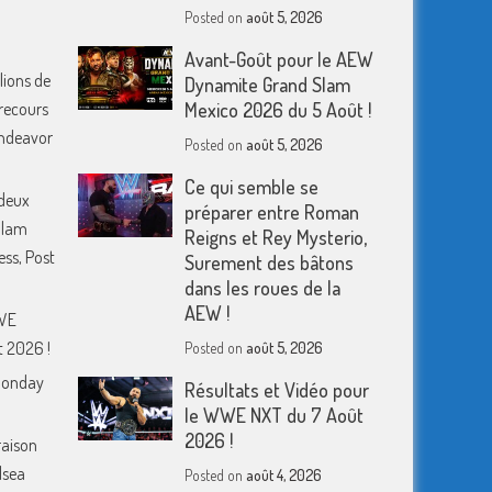
Posted on
août 5, 2026
Avant-Goût pour le AEW
lions de
Dynamite Grand Slam
 recours
Mexico 2026 du 5 Août !
 Endeavor
Posted on
août 5, 2026
Ce qui semble se
deux
préparer entre Roman
Slam
Reigns et Rey Mysterio,
ess, Post
Surement des bâtons
dans les roues de la
AEW !
WWE
 2026 !
Posted on
août 5, 2026
Monday
Résultats et Vidéo pour
le WWE NXT du 7 Août
2026 !
raison
lsea
Posted on
août 4, 2026