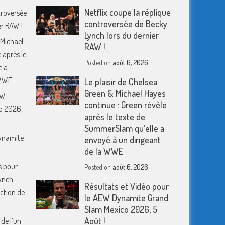
Netflix coupe la réplique
troversée
controversée de Becky
er RAW !
Lynch lors du dernier
 Michael
RAW !
 après le
Posted on
août 6, 2026
e a
 WWE
Le plaisir de Chelsea
Green & Michael Hayes
EW
continue : Green révèle
o 2026,
après le texte de
SummerSlam qu’elle a
Dynamite
envoyé à un dirigeant
de la WWE
s pour
Posted on
août 6, 2026
ynch
Résultats et Vidéo pour
action de
le AEW Dynamite Grand
Slam Mexico 2026, 5
Août !
 de l’un