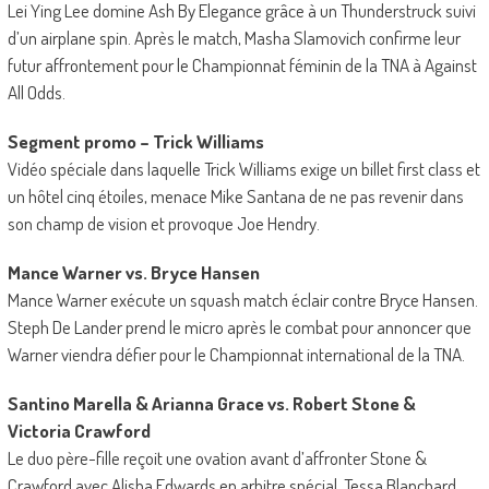
Lei Ying Lee domine Ash By Elegance grâce à un Thunderstruck suivi
d’un airplane spin. Après le match, Masha Slamovich confirme leur
futur affrontement pour le Championnat féminin de la TNA à Against
All Odds.
Segment promo – Trick Williams
Vidéo spéciale dans laquelle Trick Williams exige un billet first class et
un hôtel cinq étoiles, menace Mike Santana de ne pas revenir dans
son champ de vision et provoque Joe Hendry.
Mance Warner vs. Bryce Hansen
Mance Warner exécute un squash match éclair contre Bryce Hansen.
Steph De Lander prend le micro après le combat pour annoncer que
Warner viendra défier pour le Championnat international de la TNA.
Santino Marella & Arianna Grace vs. Robert Stone &
Victoria Crawford
Le duo père-fille reçoit une ovation avant d’affronter Stone &
Crawford avec Alisha Edwards en arbitre spécial. Tessa Blanchard,