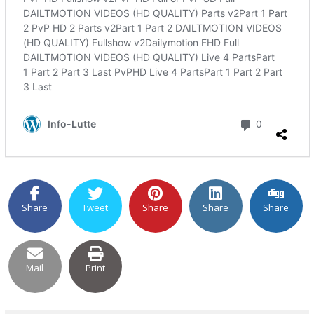
Share
Tweet
Share
Share
Share
Mail
Print