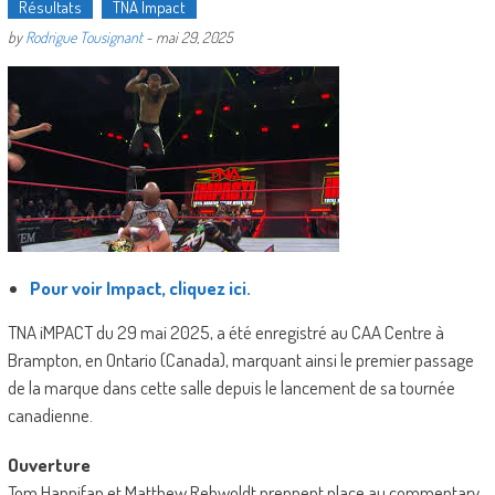
Résultats
TNA Impact
by
Rodrigue Tousignant
-
mai 29, 2025
Pour voir Impact, cliquez ici.
TNA iMPACT du 29 mai 2025, a été enregistré au CAA Centre à
Brampton, en Ontario (Canada), marquant ainsi le premier passage
de la marque dans cette salle depuis le lancement de sa tournée
canadienne.
Ouverture
Tom Hannifan et Matthew Rehwoldt prennent place au commentary