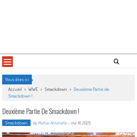
Vous êtes ici
Accueil
>
WWE
>
Smackdown
>
Deuxième Partie de
Smackdown !
Deuxième Partie De Smackdown !
Smackdown
by
Mattias Antoinette
-
mai 16, 2025