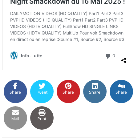
Share
Tweet
Share
Share
Share
Mail
Print