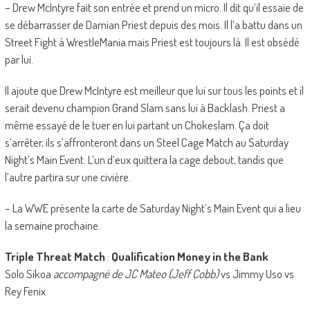
– Drew McIntyre fait son entrée et prend un micro. Il dit qu’il essaie de
se débarrasser de Damian Priest depuis des mois. Il l’a battu dans un
Street Fight à WrestleMania mais Priest est toujours là. Il est obsédé
par lui.
Il ajoute que Drew McIntyre est meilleur que lui sur tous les points et il
serait devenu champion Grand Slam sans lui à Backlash. Priest a
même essayé de le tuer en lui partant un Chokeslam. Ça doit
s’arrêter, ils s’affronteront dans un Steel Cage Match au Saturday
Night’s Main Event. L’un d’eux quittera la cage debout, tandis que
l’autre partira sur une civière.
– La WWE présente la carte de Saturday Night’s Main Event qui a lieu
la semaine prochaine.
Triple Threat Match
:
Qualification Money in the Bank
Solo Sikoa
accompagné de JC Mateo (Jeff Cobb)
vs Jimmy Uso vs
Rey Fenix