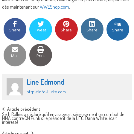
dès maintenant sur
WWEShop.com
.
Share
Tweet
Share
Share
Share
Mail
Print
Line Edmond
http://Info-Lutte.com
Post
Article précédent
Seth Rollins a déclaré qu’il envisagerait sérieusement un combat de
navigation
MMA contre CM Punk si le président de la UFC, Dana White, était
intéressé
Article suivant