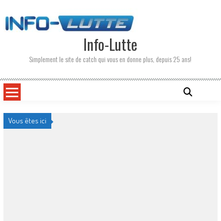
Skip
to
content
Info-Lutte
Simplement le site de catch qui vous en donne plus, depuis 25 ans!
Vous êtes ici