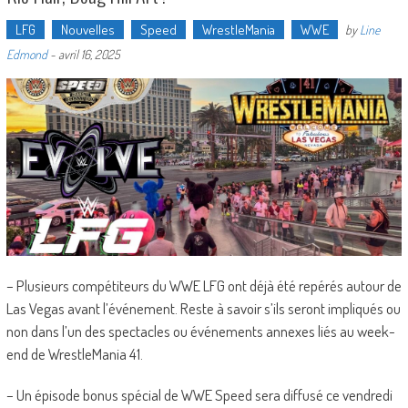
LFG
Nouvelles
Speed
WrestleMania
WWE
by
Line
Edmond
-
avril 16, 2025
– Plusieurs compétiteurs du WWE LFG ont déjà été repérés autour de
Las Vegas avant l’événement. Reste à savoir s’ils seront impliqués ou
non dans l’un des spectacles ou événements annexes liés au week-
end de WrestleMania 41.
– Un épisode bonus spécial de WWE Speed sera diffusé ce vendredi