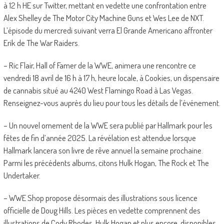
à 12 h HE sur Twitter, mettant en vedette une confrontation entre
Alex Shelley de The Motor City Machine Guns et Wes Lee de NXT.
L’épisode du mercredi suivant verra El Grande Americano affronter
Erik de The War Raiders.
– Ric Flair, Hall of Famer de la WWE, animera une rencontre ce
vendredi 18 avril de 16 h à 17 h, heure locale, à Cookies, un dispensaire
de cannabis situé au 4240 West Flamingo Road à Las Vegas.
Renseignez-vous auprès du lieu pour tous les détails de l’événement.
– Un nouvel ornement de la WWE sera publié par Hallmark pour les
fêtes de fin d’année 2025. La révélation est attendue lorsque
Hallmark lancera son livre de rêve annuel la semaine prochaine.
Parmi les précédents albums, citons Hulk Hogan, The Rock et The
Undertaker.
– WWE Shop propose désormais des illustrations sous licence
officielle de Doug Hills. Les pièces en vedette comprennent des
illustrations de Cody Rhodes, Hulk Hogan et plus encore, disponibles