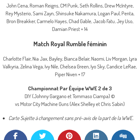
John Cena, Roman Reigns, CM Punk, Seth Rollins, Drew McIntyre,
Rey Mysterio, Sami Zayn, Shinsuke Nakamura, Logan Paul, Penta,
Bron Breakker, Carmelo Hayes, Chad Gable, Jacob Fatu, Jey Uso,
Damian Priest + 14
Match Royal Rumble féminin
Charlotte Flair, Nia Jax, Bayley, Bianca Belair, Naomi, Liv Morgan, Lyra
Valkyria, Zelina Vega, Ivy Nile, Chelsea Green, Iyo Sky, Candice LeRae,
Piper Niven + 17
Championnat Par Équipe WWE 2 de 3
DIY (Johnny Gargano et Tommaso Ciampa) ©
vs Motor City Machine Guns (Alex Shelley et Chris Sabin)
Carte Sujette à changement sans pré-avis de la part de la WWE.