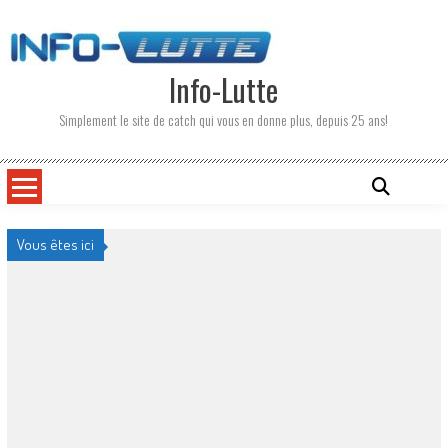
Skip
to
content
Info-Lutte
Simplement le site de catch qui vous en donne plus, depuis 25 ans!
Vous êtes ici