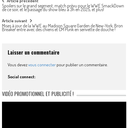
Post
Article précédent
Spoilers sur le grand segment, match prévu pour le WWE SmackDown
navigation
de ce soir, et le passage du show bleu à 3h en 2025, et plus!
Article suivant
Mises à jour de la WWE au Madison Square Garden de New-York, Bron
Breaker entre avec des chiens et CM Punk en serivette de douche !
Laisser un commentaire
Vous devez
vous connecter
pour publier un commentaire.
Social connect:
VIDÉO PROMOTIONNEL ET PUBLICITÉ !