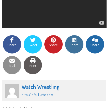
Share
Tweet
Share
Share
Share
Mail
Print
Watch Wrestling
http://Info-Lutte.com