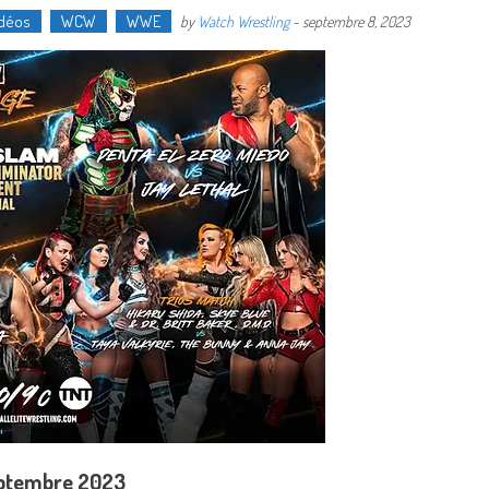
déos
WCW
WWE
by
Watch Wrestling
-
septembre 8, 2023
eptembre 2023