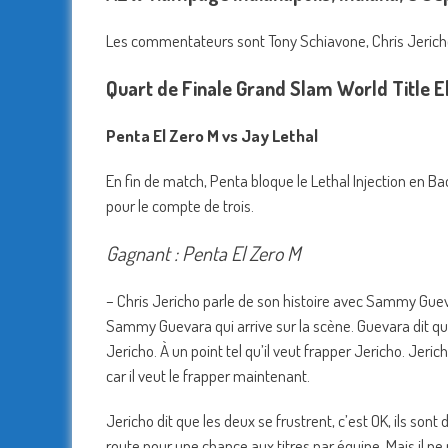
Les commentateurs sont Tony Schiavone, Chris Jericho
Quart de Finale Grand Slam World Title E
Penta El Zero M vs Jay Lethal
En fin de match, Penta bloque le Lethal Injection en Ba
pour le compte de trois.
Gagnant : Penta El Zero M
– Chris Jericho parle de son histoire avec Sammy Guev
Sammy Guevara qui arrive sur la scène. Guevara dit que
Jericho. À un point tel qu’il veut frapper Jericho. Jeri
car il veut le frapper maintenant.
Jericho dit que les deux se frustrent, c’est OK, ils son
route pour une chance aux titres par équipe. Mais il ne 