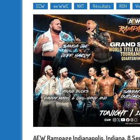
ECW
ex WWE
NXT
Résultats
ROH
Vi
AEW Rampage Indianapolis, Indiana, 8 S