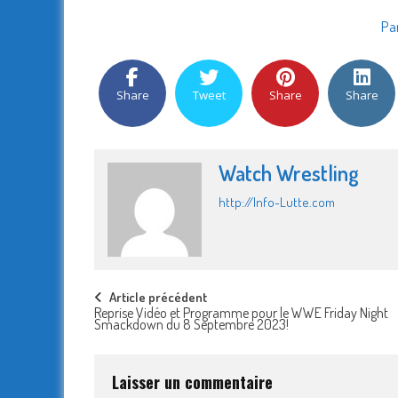
Par
Share
Tweet
Share
Share
Watch Wrestling
http://Info-Lutte.com
Post
Article précédent
Reprise Vidéo et Programme pour le WWE Friday Night
Smackdown du 8 Septembre 2023!
navigation
Laisser un commentaire