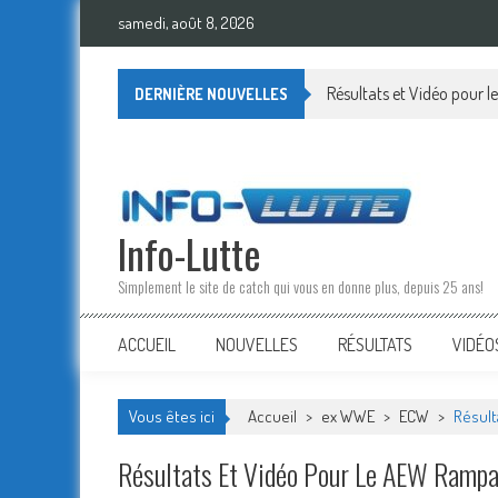
Skip
samedi, août 8, 2026
to
content
Résultats et Vidéo pour
DERNIÈRE NOUVELLES
Info-Lutte
Simplement le site de catch qui vous en donne plus, depuis 25 ans!
ACCUEIL
NOUVELLES
RÉSULTATS
VIDÉO
Vous êtes ici
Accueil
>
ex WWE
>
ECW
>
Résult
Résultats Et Vidéo Pour Le AEW Ramp