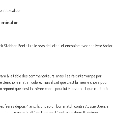
 et Excalibur.
liminator
ck Stabber. Penta tire le bras de Lethal et enchaine avec son Fear Factor
ara à la table des commentateurs, mais il se fait interrompe par
 Jericho le met en colère, mais il sait que c’est la même chose pour
cho répond que c’est la même chose pour lui. Guevara dit que c’est drôle
t des frères depuis 4 ans. Ils ont eu un bon match contre Aussie Open, en
peut pas passer à côté de l’animosité entre les deux. Ils doivent