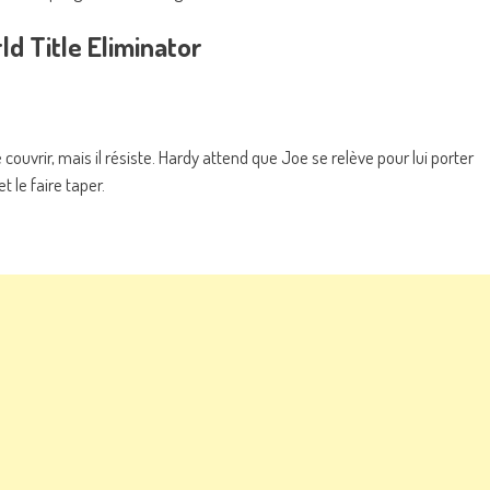
d Title Eliminator
e couvrir, mais il résiste. Hardy attend que Joe se relève pour lui porter
 le faire taper.