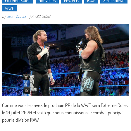
Extreme Rules
Nouvelles
PPV, PLE,
RAW
Smackdown
WWE
by
Jean Vinnier
-
juin 23, 2020
Comme vous le savez, le prochain PP de la WWE sera Extreme Rules
le 19 juillet 2020 et voilà que nous connaissons le combat principal
pour la division RAW.