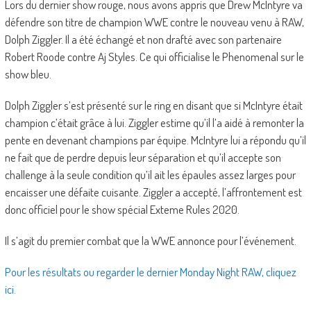
Lors du dernier show rouge, nous avons appris que Drew McIntyre va
défendre son titre de champion WWE contre le nouveau venu à RAW,
Dolph Ziggler. Il a été échangé et non drafté avec son partenaire
Robert Roode contre Aj Styles. Ce qui officialise le Phenomenal sur le
show bleu.
Dolph Ziggler s’est présenté sur le ring en disant que si McIntyre était
champion c’était grâce à lui. Ziggler estime qu’il l’a aidé à remonter la
pente en devenant champions par équipe. McIntyre lui a répondu qu’il
ne fait que de perdre depuis leur séparation et qu’il accepte son
challenge à la seule condition qu’il ait les épaules assez larges pour
encaisser une défaite cuisante. Ziggler a accepté, l’affrontement est
donc officiel pour le show spécial Exteme Rules 2020.
Il s’agit du premier combat que la WWE annonce pour l’événement.
Pour les résultats ou regarder le dernier Monday Night RAW, cliquez
ici.