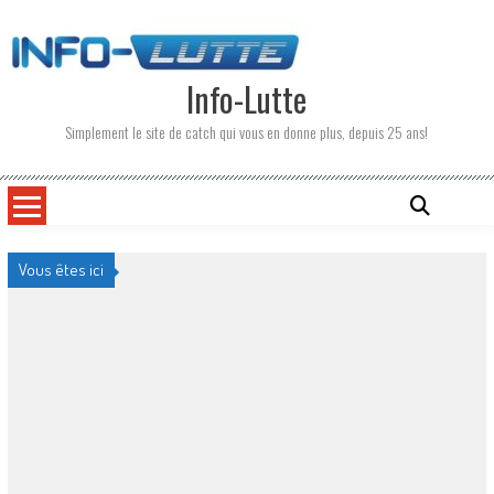
Skip
to
content
Info-Lutte
Simplement le site de catch qui vous en donne plus, depuis 25 ans!
Vous êtes ici