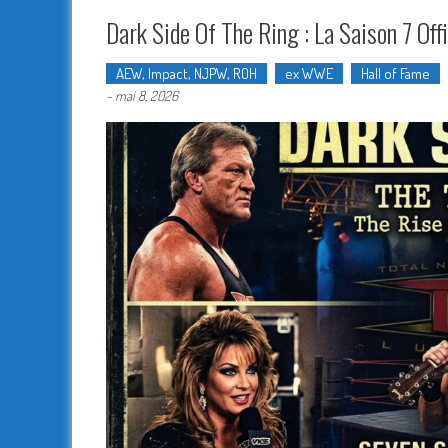
Dark Side Of The Ring : La Saison 7 O
AEW, Impact, NJPW, ROH
ex WWE
Hall of Fame
-
mai 8, 2026