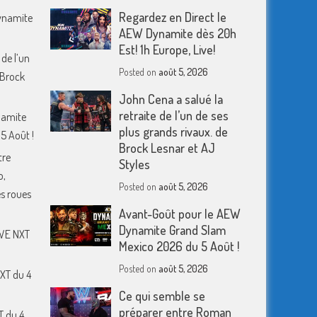
Regardez en Direct le
Dynamite
AEW Dynamite dès 20h
Est! 1h Europe, Live!
 de l’un
Posted on
août 5, 2026
 Brock
John Cena a salué la
retraite de l’un de ses
namite
plus grands rivaux. de
5 Août !
Brock Lesnar et AJ
tre
Styles
o,
Posted on
août 5, 2026
s roues
Avant-Goût pour le AEW
Dynamite Grand Slam
WWE NXT
Mexico 2026 du 5 Août !
Posted on
août 5, 2026
XT du 4
Ce qui semble se
préparer entre Roman
T du 4