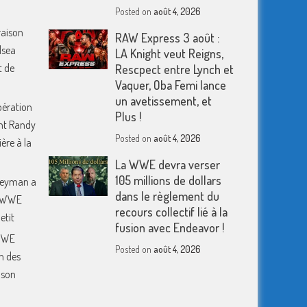
Posted on
août 4, 2026
raison
RAW Express 3 août :
lsea
LA Knight veut Reigns,
t de
Rescpect entre Lynch et
Vaquer, Oba Femi lance
un avetissement, et
pération
Plus !
nt Randy
Posted on
août 4, 2026
ère à la
La WWE devra verser
105 millions de dollars
 Heyman a
dans le règlement du
a WWE
recours collectif lié à la
etit
fusion avec Endeavor !
 WWE
Posted on
août 4, 2026
n des
 son