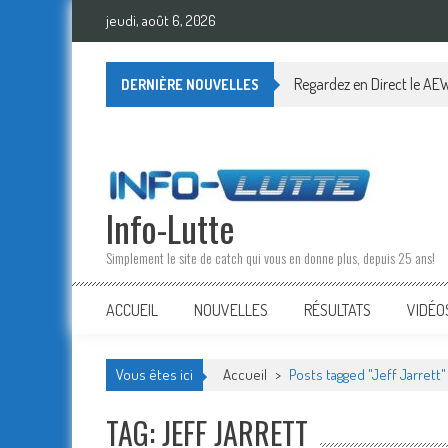
Skip
jeudi, août 6, 2026
to
content
Regardez en Direct le AEW
DERNIÈRE NOUVELLES
Info-Lutte
Simplement le site de catch qui vous en donne plus, depuis 25 ans!
ACCUEIL
NOUVELLES
RÉSULTATS
VIDÉO
Vous êtes ici
Accueil
>
Posts tagged "Jeff Jarrett"
TAG: JEFF JARRETT