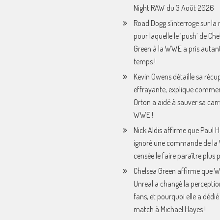
Night RAW du 3 Août 2026
Road Dogg s’interroge sur la 
pour laquelle le ‘push’ de Che
Green à la WWE a pris autan
temps !
Kevin Owens détaille sa récu
effrayante, explique comme
Orton a aidé à sauver sa carri
WWE !
Nick Aldis affirme que Paul
ignoré une commande de l
censée le faire paraître plus p
Chelsea Green affirme que
Unreal a changé la perceptio
fans, et pourquoi elle a dédié
match à Michael Hayes !