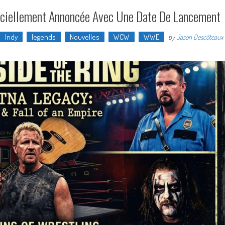
fficiellement Annoncée Avec Une Date De Lancement
Indy
legends
Nouvelles
WCW
WWE
by
Jason Descôteaux