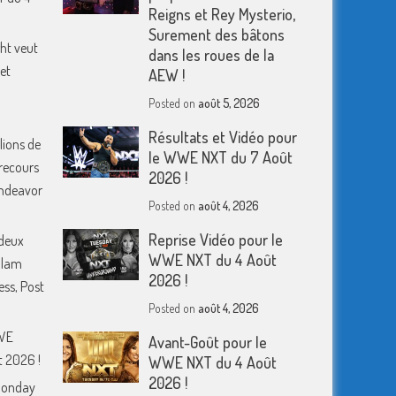
Reigns et Rey Mysterio,
Surement des bâtons
ht veut
dans les roues de la
et
AEW !
Posted on
août 5, 2026
Résultats et Vidéo pour
lions de
le WWE NXT du 7 Août
 recours
2026 !
 Endeavor
Posted on
août 4, 2026
Reprise Vidéo pour le
deux
WWE NXT du 4 Août
Slam
2026 !
ess, Post
Posted on
août 4, 2026
WWE
Avant-Goût pour le
 2026 !
WWE NXT du 4 Août
2026 !
Monday