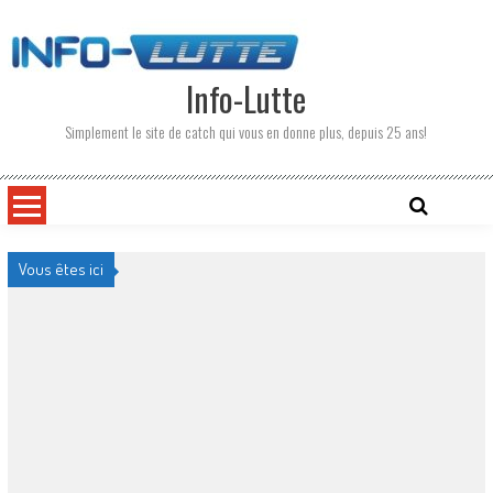
Skip
to
content
Info-Lutte
Simplement le site de catch qui vous en donne plus, depuis 25 ans!
Vous êtes ici