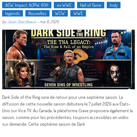
AEW, Impact, NJPW, ROH
ex WWE
Hall of Fame
Indy
legends
Nouvelles
WCW
WWE
by
Jason Descôteaux
-
mai 8, 2026
Dark Side of the Ring sera de retour pour une septième saison. La
diffusion de cette nouvelle saison débutera le 7 juillet 2026 aux États-
Unis sur Vice TV. Au Canada, la plateforme Crave proposera également la
saison, comme pour les précédentes, toujours accessibles en vidéo
sur demande. Cette septième saison de Dark