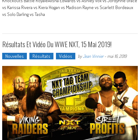
Knockouts Battle RoyaleAlisha Edwards vs Ashley Vox vs Jordynne Grace
vs Karissa Rivera vs Kiera Hogan vs Madison Rayne vs Scarlett Bordeaux
vs Solo Darling vs Tasha
Résultats Et Vidéo Du WWE NXT, 15 Mai 2019!
Nouvelles
Résultats
Vidéos
by
Jean Vinnier
-
mai 16, 2019