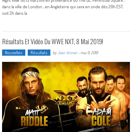
Night RAW du 13 mai 2019 en provenance du The O2, Peninsula Square ,
dans la ville de London , en Angleterre qui sera en onde dès 20h EST,
soit 2h dans la
Résultats Et Vidéo Du WWE NXT, 8 Mai 2019!
Nouvelles
Résultats
by
Jean Vinnier
-
mai 9, 2019