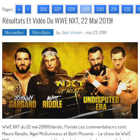
Pages:
«
1
...
226
227
228
229
230
231
232
Résultats Et Vidéo Du WWE NXT, 22 Mai 2019!
Nouvelles
Résultats
by
Jean Vinnier
-
mai 23, 2019
WWE NXT du 22 mai 2019!Orlando, Floride Les commentateurs sont
Mauro Ranallo, Nigel McGuinness et Beth Phoenix. - Le show de WWE