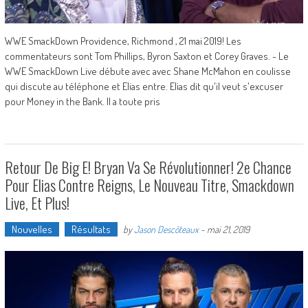
WWE SmackDown Providence, Richmond , 21 mai 2019! Les
commentateurs sont Tom Phillips, Byron Saxton et Corey Graves. - Le
WWE SmackDown Live débute avec avec Shane McMahon en coulisse
qui discute au téléphone et Elias entre. Elias dit qu'il veut s'excuser
pour Money in the Bank. Il a toute pris
Retour De Big E! Bryan Va Se Révolutionner! 2e Chance
Pour Elias Contre Reigns, Le Nouveau Titre, Smackdown
Live, Et Plus!
Nouvelles
Résultats
by
Jason Descôteaux
-
mai 21, 2019