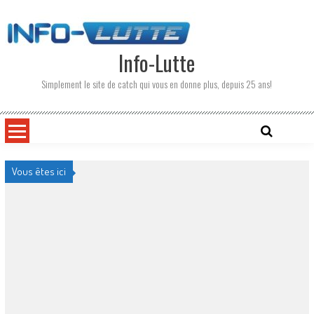
Skip
to
content
Info-Lutte
Simplement le site de catch qui vous en donne plus, depuis 25 ans!
Vous êtes ici