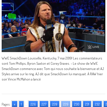
WWE SmackDown Louisville, Kentucky, 7 mai 2019! Les commentateurs
sont Tom Phillips, Byron Saxton et Corey Graves. - Le show de WWE
SmackDown commence avec Tom qui nous souhaite la bienvenue et AJ
Styles arrive sur le ring. AJ dit que SmackDown lui manquait. À RAW hier
soir Vince McMahon a lancé
Pages:
«
1
...
226
227
228
229
230
231
232