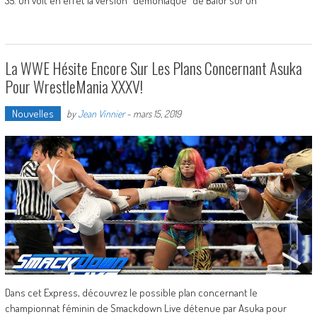
35. On voit en effet la version “démoniaque” de Balor sur un
La WWE Hésite Encore Sur Les Plans Concernant Asuka
Pour WrestleMania XXXV!
Nouvelles
by
Jean Vinnier
-
mars 15, 2019
Dans cet Express, découvrez le possible plan concernant le
championnat féminin de Smackdown Live détenue par Asuka pour