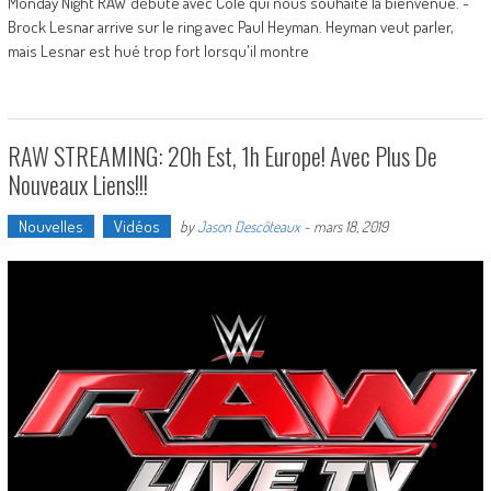
Monday Night RAW débute avec Cole qui nous souhaite la bienvenue. -
Brock Lesnar arrive sur le ring avec Paul Heyman. Heyman veut parler,
mais Lesnar est hué trop fort lorsqu'il montre
RAW STREAMING: 20h Est, 1h Europe! Avec Plus De
Nouveaux Liens!!!
Nouvelles
Vidéos
by
Jason Descôteaux
-
mars 18, 2019