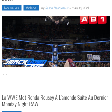
Nouvelles
Vidéos
by
Jason Descôteaux
-
mars 16, 2019
. . . . .
La WWE Met Ronda Rousey À L’amende Suite Au Dernier
Monday Night RAW!