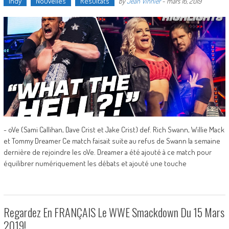
Indy
Nouvelles
Résultats
by
Jean Vinnier
-
mars 16, 2019
- oVe (Sami Callihan, Dave Crist et Jake Crist) def. Rich Swann, Willie Mack
et Tommy Dreamer Ce match faisait suite au refus de Swann la semaine
dernière de rejoindre les oVe. Dreamer a été ajouté à ce match pour
équilibrer numériquement les débats et ajouté une touche
Regardez En FRANÇAIS Le WWE Smackdown Du 15 Mars
2019!