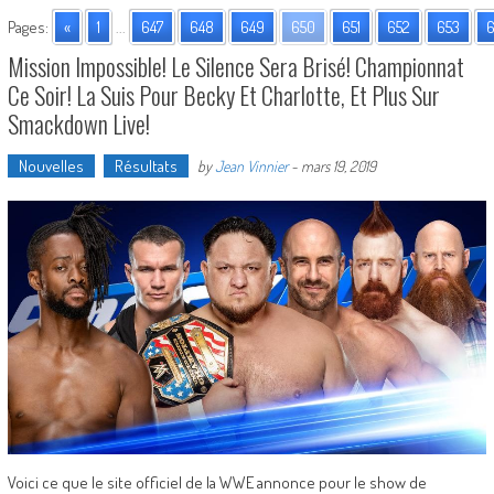
Pages:
«
1
...
647
648
649
650
651
652
653
6
Mission Impossible! Le Silence Sera Brisé! Championnat
Ce Soir! La Suis Pour Becky Et Charlotte, Et Plus Sur
Smackdown Live!
Nouvelles
Résultats
by
Jean Vinnier
-
mars 19, 2019
Voici ce que le site officiel de la WWE annonce pour le show de