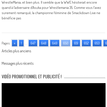
WrestleMania, et bien plus. Il semble que la WWE hésiterait encore
quand à l’adversaire d’Asuka pour Wrestlemania 35. Comme vous l'avez
surement remarqué, la championne féminine de Smackdown Live ne
bénéficie pas
Pages:
«
1
...
647
648
649
650
651
652
653
6
Posts
Articles plus anciens
navigation
Messages plus récents
VIDÉO PROMOTIONNEL ET PUBLICITÉ !