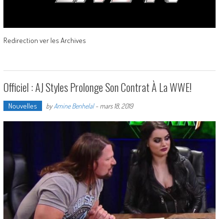
Redirection ver les Archives
Officiel : AJ Styles Prolonge Son Contrat À La WWE!
Nouvelles
by
Amine Benhelal
-
mars 18, 2019