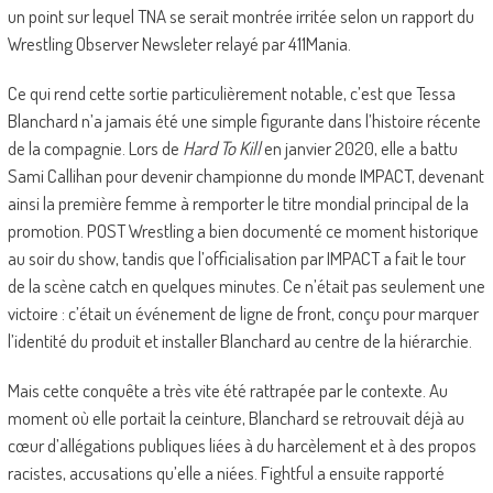
un point sur lequel TNA se serait montrée irritée selon un rapport du
Wrestling Observer Newsleter relayé par 411Mania.
Ce qui rend cette sortie particulièrement notable, c’est que Tessa
Blanchard n’a jamais été une simple figurante dans l’histoire récente
de la compagnie. Lors de
Hard To Kill
en janvier 2020, elle a battu
Sami Callihan pour devenir championne du monde IMPACT, devenant
ainsi la première femme à remporter le titre mondial principal de la
promotion. POST Wrestling a bien documenté ce moment historique
au soir du show, tandis que l’officialisation par IMPACT a fait le tour
de la scène catch en quelques minutes. Ce n’était pas seulement une
victoire : c’était un événement de ligne de front, conçu pour marquer
l’identité du produit et installer Blanchard au centre de la hiérarchie.
Mais cette conquête a très vite été rattrapée par le contexte. Au
moment où elle portait la ceinture, Blanchard se retrouvait déjà au
cœur d’allégations publiques liées à du harcèlement et à des propos
racistes, accusations qu’elle a niées. Fightful a ensuite rapporté