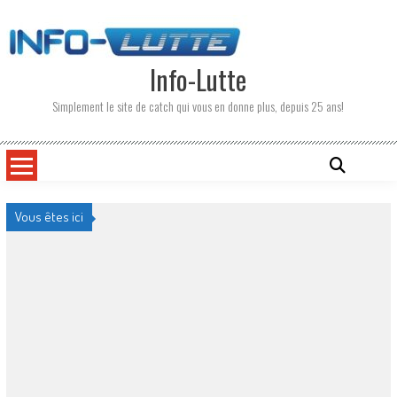
Skip
to
content
Info-Lutte
Simplement le site de catch qui vous en donne plus, depuis 25 ans!
Vous êtes ici