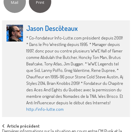
Mail
Print
Jason Descôteaux
* Co-fondateur Info-Lutte.com président depuis 2001!
* Dans le Pro Wrestling depuis 1995. * Manager depuis
1997, donc pour ou contre plusieurs WWE Hall of Famer
comme Abdulah the Butcher, Honcky Ton Man, Brutus
Beafcake, Tony Atlas, Jim Duggan. * WWE Legends tel
que Sid, Lanny Poffo, Greg Valentine, Rene Dupree, *
Chauffeur en 1995-96 pour Stone Cold Steve Austin, Aj
Styles 2014, Brian Knobbs 2019! * Fondateur du Chapitre
des Aces And Eights du Québec avec la permission du
membre original des Nomades de la TNA, Wes Brisco. Et
Anti Influenceur depuis le début des Internets!
http://info-lutte.com
Post
Article précédent
Dernières informations sur la situation en cours entre CM Punk et la