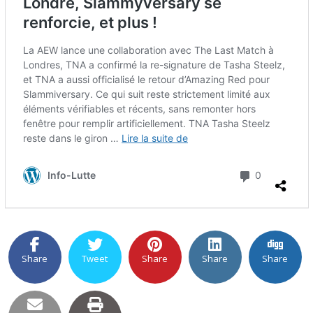
Share
Tweet
Share
Share
Share