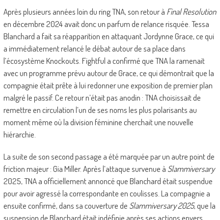
Après plusieurs années loin du ring TNA, son retour à
Final Resolution
en décembre 2024 avait donc un parfum de relance risquée. Tessa
Blanchard a fait sa réapparition en attaquant Jordynne Grace, ce qui
a immédiatement relancé le débat autour de sa place dans
l’écosystème Knockouts. Fightful a confirmé que TNA la ramenait
avec un programme prévu autour de Grace, ce qui démontrait que la
compagnie était prête à lui redonner une exposition de premier plan
malgré le passif. Ce retour n’était pas anodin : TNA choisissait de
remettre en circulation l’un de ses noms les plus polarisants au
moment même où la division féminine cherchait une nouvelle
hiérarchie.
La suite de son second passage a été marquée par un autre point de
friction majeur : Gia Miller. Après l’attaque survenue à
Slammiversary
2025, TNA a officiellement annoncé que Blanchard était suspendue
pour avoir agressé la correspondante en coulisses. La compagnie a
ensuite confirmé, dans sa couverture de
Slammiversary 2025
, que la
suspension de Blanchard était indéfinie après ses actions envers