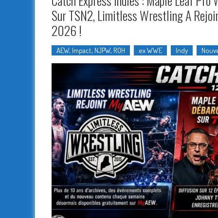
Catch Express Indies : Maple Leaf Pro 
Sur TSN2, Limitless Wrestling A Rejo
2026 !
AEW, Impact, NJPW, ROH
ex WWE
Indy
Nouve