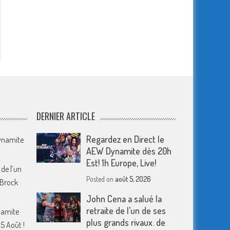
DERNIER ARTICLE
Regardez en Direct le
Dynamite
AEW Dynamite dès 20h
Est! 1h Europe, Live!
 de l’un
Posted on
août 5, 2026
 Brock
John Cena a salué la
retraite de l’un de ses
namite
plus grands rivaux. de
5 Août !