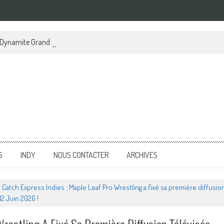
Dynamite Grand Slam Mexico 2026 du 5 Août !
S
INDY
NOUS CONTACTER
ARCHIVES
Catch Express Indies : Maple Leaf Pro Wrestling a fixé sa première diffusion
2 Juin 2026 !