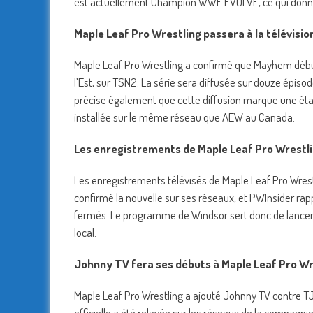
est actuellement Champion WWE EVOLVE, ce qui donne u
Maple Leaf Pro Wrestling passera à la télévision 
Maple Leaf Pro Wrestling a confirmé que Mayhem débuter
l’Est, sur TSN2. La série sera diffusée sur douze épiso
précise également que cette diffusion marque une ét
installée sur le même réseau que AEW au Canada.
Les enregistrements de Maple Leaf Pro Wrestli
Les enregistrements télévisés de Maple Leaf Pro Wrest
confirmé la nouvelle sur ses réseaux, et PWInsider ra
fermés. Le programme de Windsor sert donc de lanceme
local.
Johnny TV fera ses débuts à Maple Leaf Pro Wr
Maple Leaf Pro Wrestling a ajouté Johnny TV contre T
officielle a été relayée sur les réseaux de la compagn