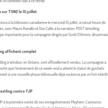
n contexte clair à ce retrait.
sur TSN2 le 15 juillet
a à la télévision canadienne le mercredi 15 juillet, à minuit heure de
des, avec Mauro Ranallo et Don Callis à la narration. POST Wrestling
ape importante pour la compagnie dirigée par Scott D’Amore, désormais
ng affichent complet
ling à Windsor, en Ontario, sont officiellement vendus. La compagnie a
pporte que l’événement de ce week-end a atteint le statut de guichets
nt à une nouvelle phase télévisuelle déjà soutenue par un fort intérêt
estling contre TJP
JP à la première soirée de ses enregistrements Mayhem. L’annonce
ie, puis reprise par PWInsider. Ce duel donnera à Johnny TV un premier