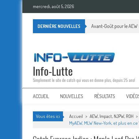
Skip
mercredi, août 5, 2026
to
content
Avant-Goût pour le AEW 
DERNIÈRE NOUVELLES
Info-Lutte
Simplement le site de catch qui vous en donne plus, depuis 25 ans!
ACCUEIL
NOUVELLES
RÉSULTATS
VIDÉO
Vous êtes ici
Accueil
>
AEW, Impact, NJPW, ROH
>
MyAEW, MLW New-York, et plus en ce 1