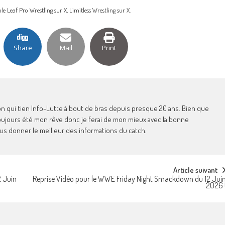
e Leaf Pro Wrestling sur X, Limitless Wrestling sur X.
Share
Mail
Print
Jason qui tien Info-Lutte à bout de bras depuis presque 20 ans. Bien que
 toujours été mon rêve donc je ferai de mon mieux avec la bonne
us donner le meilleur des informations du catch.
Article suivant
 Juin
Reprise Vidéo pour le WWE Friday Night Smackdown du 12 Jui
2026 