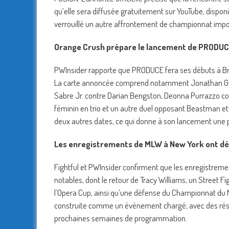
qu’elle sera diffusée gratuitement sur YouTube, dispon
verrouillé un autre affrontement de championnat imp
Orange Crush prépare le lancement de PRODUC
PWInsider rapporte que PRODUCE fera ses débuts à Broo
La carte annoncée comprend notamment Jonathan Gre
Sabre Jr. contre Darian Bengston, Deonna Purrazzo con
féminin en trio et un autre duel opposant Beastman e
deux autres dates, ce qui donne à son lancement une 
Les enregistrements de MLW à New York ont déj
Fightful et PWInsider confirment que les enregistrem
notables, dont le retour de Tracy Williams, un Street 
l’Opera Cup, ainsi qu’une défense du Championnat du M
construite comme un événement chargé, avec des résul
prochaines semaines de programmation.