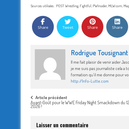
Sources utilisées : POST Wrestling, Fightful, PWInsider, MLW.com, Mapl
Share
Tweet
Share
Share
Rodrigue Tousignant
Il me fait plaisir de venir aider 
je me suis pas journaliste cela a
formation qu'il me donne pour vo
http://Info-Lutte.com
Post
Article précédent
Avant-Goût pour le WWE Friday Night Smackdown du 12
2026 !
navigation
Laisser un commentaire