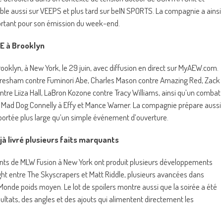
ible aussi sur VEEPS et plus tard sur beIN SPORTS. La compagnie a ainsi
ortant pour son émission du week-end.
E à Brooklyn
klyn, à New York, le 29 juin, avec diffusion en direct sur MyAEW.com.
sham contre Fuminori Abe, Charles Mason contre Amazing Red, Zack
tre Liiza Hall, LaBron Kozone contre Tracy Williams, ainsi qu’un combat
t Mad Dog Connelly à Effy et Mance Warner. La compagnie prépare aussi
portée plus large qu’un simple événement d’ouverture.
à livré plusieurs faits marquants
ents de MLW Fusion à New York ont produit plusieurs développements
Fight entre The Skyscrapers et Matt Riddle, plusieurs avancées dans
onde poids moyen. Le lot de spoilers montre aussi que la soirée a été
tats, des angles et des ajouts qui alimentent directement les