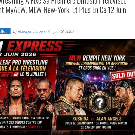
Wrestling A Fixé Sa Première Diffusion Télévisée
int MyAEW, MLW New-York, Et Plus En Ce 12 Juin
lles
by
Rodrigue Tousignant
-
juin 12, 2026