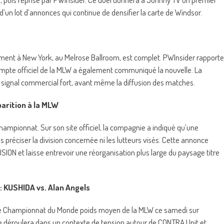
’un lot d’annonces qui continue de densifier la carte de Windsor.
ment à New York, au Melrose Ballroom, est complet. PWInsider rapporte
 compte officiel de la MLW a également communiqué la nouvelle. La
signal commercial fort, avant même la diffusion des matches.
arition à la MLW
hampionnat. Sur son site officiel, la compagnie a indiqué qu’une
s préciser la division concernée ni les lutteurs visés. Cette annonce
ION et laisse entrevoir une réorganisation plus large du paysage titre
 KUSHIDA vs. Alan Angels
le Championnat du Monde poids moyen de la MLW ce samedi sur
 se déroulera dans un contexte de tension autour de CONTRA Unit et