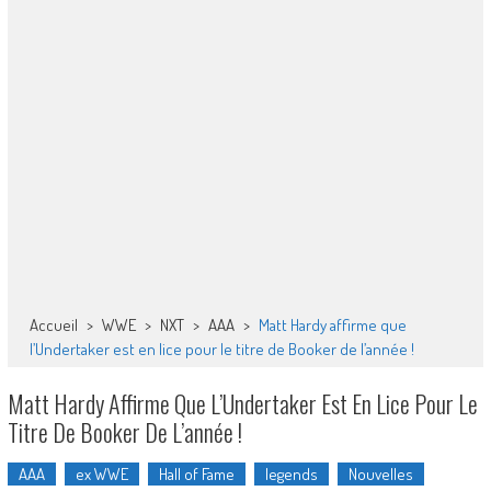
Accueil
>
WWE
>
NXT
>
AAA
>
Matt Hardy affirme que
l’Undertaker est en lice pour le titre de Booker de l’année !
Matt Hardy Affirme Que L’Undertaker Est En Lice Pour Le
Titre De Booker De L’année !
AAA
ex WWE
Hall of Fame
legends
Nouvelles