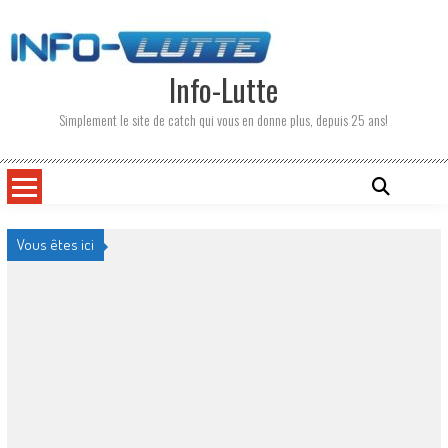
Skip
to
content
Info-Lutte
Simplement le site de catch qui vous en donne plus, depuis 25 ans!
Vous êtes ici