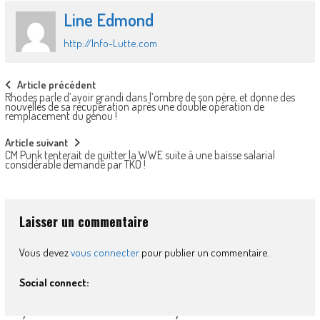
Line Edmond
http://Info-Lutte.com
Post
Article précédent
Rhodes parle d’avoir grandi dans l’ombre de son père, et donne des
navigation
nouvelles de sa récupération après une double opération de
remplacement du genou !
Article suivant
CM Punk tenterait de quitter la WWE suite à une baisse salarial
considérable demandé par TKO !
Laisser un commentaire
Vous devez
vous connecter
pour publier un commentaire.
Social connect: