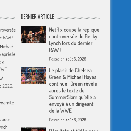
DERNIER ARTICLE
Netflix coupe la réplique
troversée
controversée de Becky
er RAW !
Lynch lors du dernier
 Michael
RAW !
 après le
Posted on
août 6, 2026
e a
 WWE
Le plaisir de Chelsea
Green & Michael Hayes
EW
continue : Green révèle
o 2026,
après le texte de
SummerSlam qu’elle a
Dynamite
envoyé à un dirigeant
de la WWE
s pour
Posted on
août 6, 2026
ynch