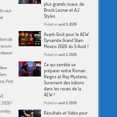
plus grands rivaux. de
Brock Lesnar et AJ
ht veut
Styles
et
Posted on
août 5, 2026
Avant-Goût pour le AEW
lions de
Dynamite Grand Slam
 recours
Mexico 2026 du 5 Août !
 Endeavor
Posted on
août 5, 2026
Ce qui semble se
deux
préparer entre Roman
Slam
Reigns et Rey Mysterio,
ess, Post
Surement des bâtons
dans les roues de la
AEW !
WWE
 2026 !
Posted on
août 5, 2026
Monday
Résultats et Vidéo pour