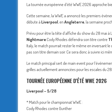
La tournée européenne d’été WWE 2026 approche bientô
Cette semaine, la WWE a annoncé les premiers événem
débute à
Liverpool
, en
Angleterre
, la semaine proc
Prévu pour être la tête d’affiche du show du 28 mai à
Nightmare
Cody Rhodes défendra son titre contre
Th
Italy, le match pourrait rester le même en inversant 
pas son titre demain soir. Ce sera donc à suivre ici mê
Le match principal sert de main event pour l’événement
grilles actuellement annoncées pour les escales du 
TOURNÉE EUROPÉENNE D’ÉTÉ WWE 2026
Liverpool – 5/28
* Match pour le championnat WWE :
Cody Rhodes contre Gunther