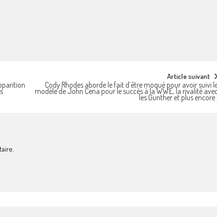
Article suivant
pparition
Cody Rhodes aborde le fait d’être moqué pour avoir suivi l
is
modèle de John Cena pour le succès à la WWE, la rivalité ave
les Gunther et plus encore 
aire.