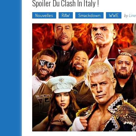
Spoiler Du Clash In Italy !
Nouvelles
RAW
Smackdown
WWE
by
Lin