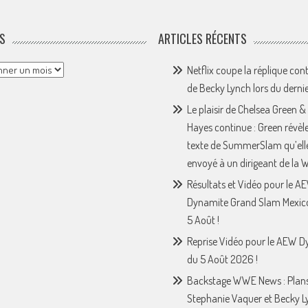
S
ARTICLES RÉCENTS
Netflix coupe la réplique con
de Becky Lynch lors du derni
Le plaisir de Chelsea Green &
Hayes continue : Green révèle
texte de SummerSlam qu’ell
envoyé à un dirigeant de la
Résultats et Vidéo pour le A
Dynamite Grand Slam Mexic
5 Août !
Reprise Vidéo pour le AEW 
du 5 Août 2026 !
Backstage WWE News : Plan
Stephanie Vaquer et Becky L