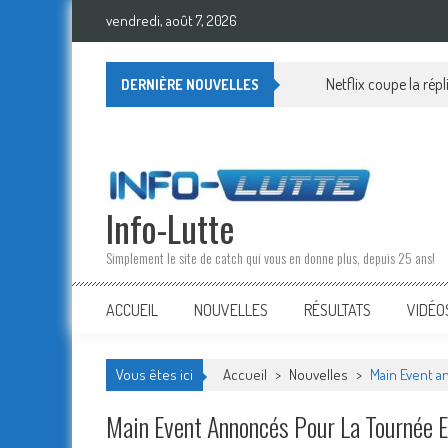
Skip
vendredi, août 7, 2026
to
content
Netflix coupe la rép
DERNIÈRE NOUVELLES
Info-Lutte
Simplement le site de catch qui vous en donne plus, depuis 25 ans!
ACCUEIL
NOUVELLES
RÉSULTATS
VIDÉO
Vous êtes ici
Accueil
>
Nouvelles
>
Main Event a
Main Event Annoncés Pour La Tournée E