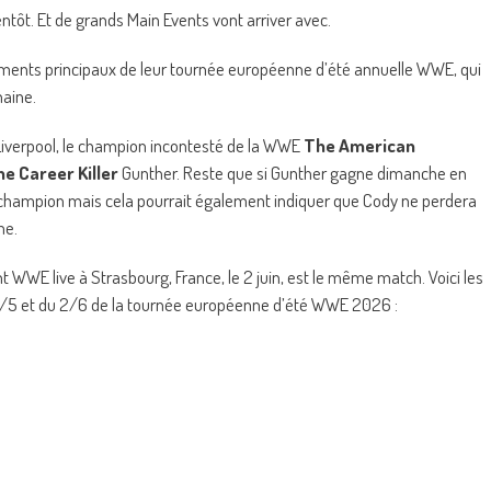
t. Et de grands Main Events vont arriver avec.
ents principaux de leur tournée européenne d’été annuelle WWE, qui
haine.
 Liverpool, le champion incontesté de la WWE
The American
e Career Killer
Gunther. Reste que si Gunther gagne dimanche en
le champion mais cela pourrait également indiquer que Cody ne perdera
me.
 WWE live à Strasbourg, France, le 2 juin, est le même match. Voici les
28/5 et du 2/6 de la tournée européenne d’été WWE 2026 :