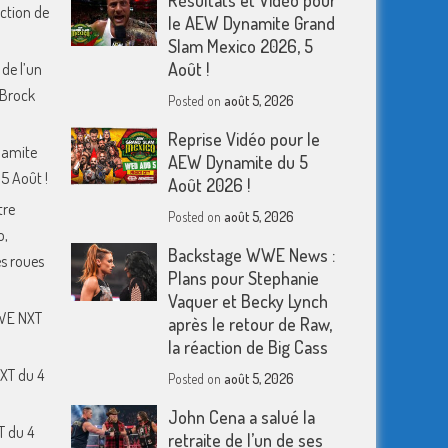
Résultats et Vidéo pour
action de
le AEW Dynamite Grand
Slam Mexico 2026, 5
Août !
 de l’un
 Brock
Posted on
août 5, 2026
Reprise Vidéo pour le
namite
AEW Dynamite du 5
5 Août !
Août 2026 !
tre
Posted on
août 5, 2026
o,
Backstage WWE News :
s roues
Plans pour Stephanie
Vaquer et Becky Lynch
WWE NXT
après le retour de Raw,
la réaction de Big Cass
XT du 4
Posted on
août 5, 2026
John Cena a salué la
T du 4
retraite de l’un de ses