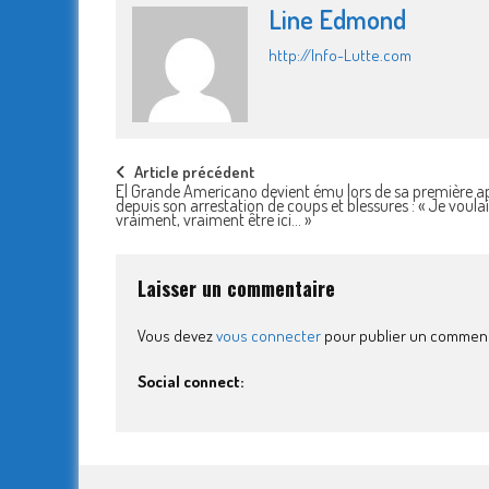
Line Edmond
http://Info-Lutte.com
Post
Article précédent
El Grande Americano devient ému lors de sa première a
depuis son arrestation de coups et blessures : « Je voula
navigation
vraiment, vraiment être ici… »
Laisser un commentaire
Vous devez
vous connecter
pour publier un comment
Social connect: