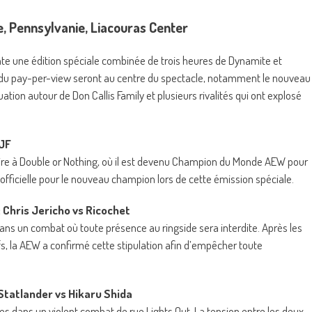
, Pennsylvanie, Liacouras Center
te une édition spéciale combinée de trois heures de Dynamite et
s du pay-per-view seront au centre du spectacle, notamment le nouveau
n autour de Don Callis Family et plusieurs rivalités qui ont explosé
MJF
oire à Double or Nothing, où il est devenu Champion du Monde AEW pour
officielle pour le nouveau champion lors de cette émission spéciale.
 Chris Jericho vs Ricochet
 dans un combat où toute présence au ringside sera interdite. Après les
s, la AEW a confirmé cette stipulation afin d’empêcher toute
 Statlander vs Hikaru Shida
tes dans un violent combat de rue Lights Out. La tension entre les deux