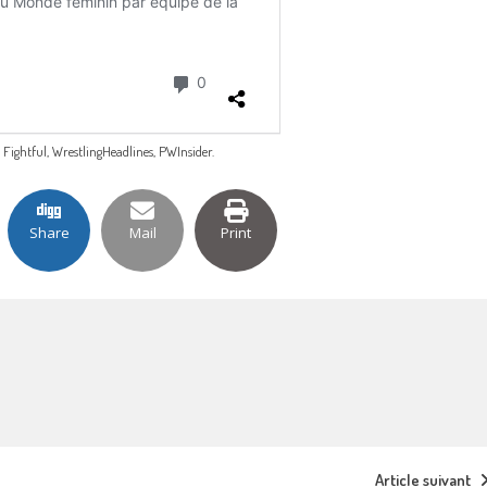
, Fightful, WrestlingHeadlines, PWInsider.
Share
Mail
Print
Article suivant