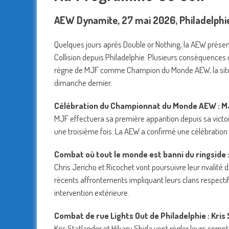
AEW Dynamite, 27 mai 2026, Philadelphie
Quelques jours après Double or Nothing, la AEW présen
Collision depuis Philadelphie. Plusieurs conséquence
règne de MJF comme Champion du Monde AEW, la situatio
dimanche dernier.
Célébration du Championnat du Monde AEW : 
MJF effectuera sa première apparition depuis sa vict
une troisième fois. La AEW a confirmé une célébration 
Combat où tout le monde est banni du ringside :
Chris Jericho et Ricochet vont poursuivre leur rivalité
récents affrontements impliquant leurs clans respectif
intervention extérieure.
Combat de rue Lights Out de Philadelphie : Kris
Kris Statlander et Hikaru Shida vont régler leurs comp