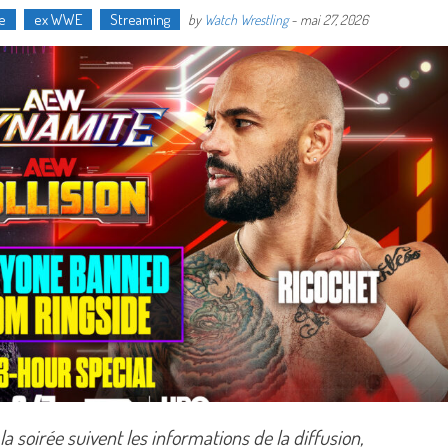
e
ex WWE
Streaming
by
Watch Wrestling
-
mai 27, 2026
 soirée suivent les informations de la diffusion,