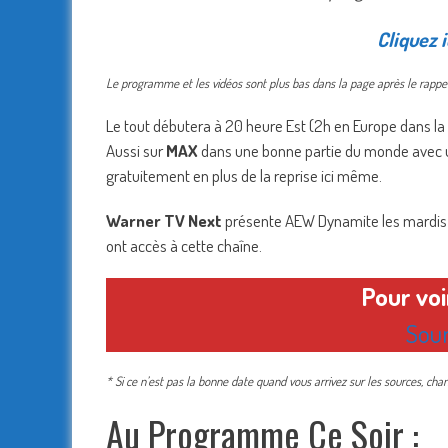
Cliquez i
Le programme et les vidéos sont plus bas dans la page après le rappel
Le tout débutera à 20 heure Est (2h en Europe dans la n
Aussi sur
MAX
dans une bonne partie du monde avec un
gratuitement en plus de la reprise ici même.
Warner TV Next
présente AEW Dynamite les mardis à 
ont accès à cette chaîne.
Pour vo
Sour
* Si ce n’est pas la bonne date quand vous arrivez sur les sources, ch
Au Programme Ce Soir :