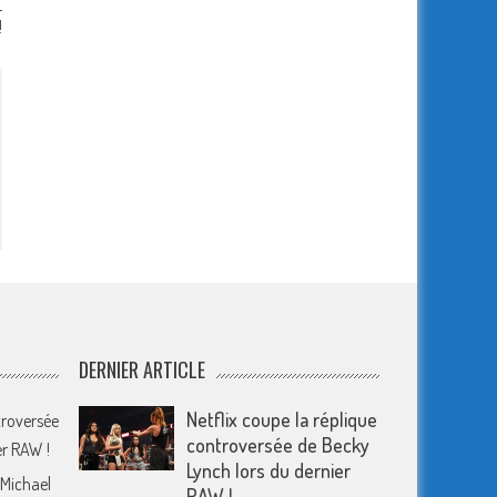
r
!
DERNIER ARTICLE
Netflix coupe la réplique
troversée
controversée de Becky
er RAW !
Lynch lors du dernier
 Michael
RAW !