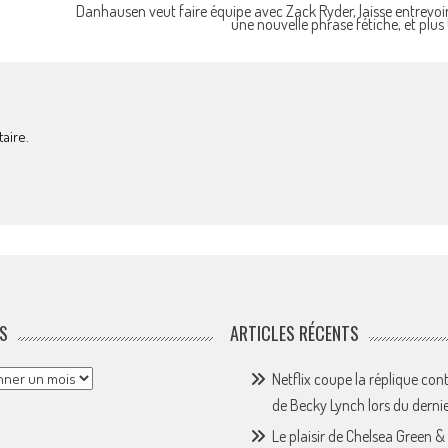
Danhausen veut faire équipe avec Zack Ryder, laisse entrevoi
une nouvelle phrase fétiche, et plus 
aire.
S
ARTICLES RÉCENTS
Netflix coupe la réplique con
de Becky Lynch lors du derni
Le plaisir de Chelsea Green &