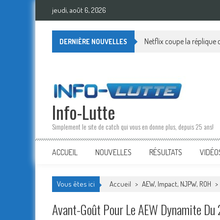
Skip
jeudi, août 6, 2026
to
content
Netflix coupe la réplique
DERNIÈRE NOUVELLES
Info-Lutte
Simplement le site de catch qui vous en donne plus, depuis 25 ans!
ACCUEIL
NOUVELLES
RÉSULTATS
VIDÉO
Vous êtes ici
Accueil
>
AEW, Impact, NJPW, ROH
>
Avant-Goût Pour Le AEW Dynamite Du 