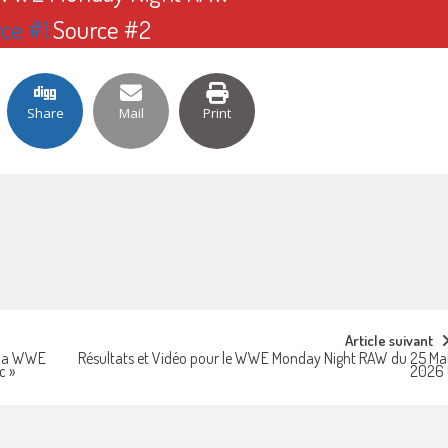
ce #1
Source #2
Share
Mail
Print
Article suivant
à la WWE
Résultats et Vidéo pour le WWE Monday Night RAW du 25 Ma
c »
2026 