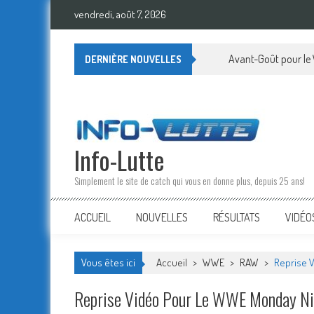
Skip
vendredi, août 7, 2026
to
content
Avant-Goût pour le
DERNIÈRE NOUVELLES
Info-Lutte
Simplement le site de catch qui vous en donne plus, depuis 25 ans!
ACCUEIL
NOUVELLES
RÉSULTATS
VIDÉO
Vous êtes ici
Accueil
>
WWE
>
RAW
>
Reprise V
Reprise Vidéo Pour Le WWE Monday N