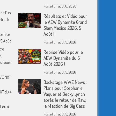
Posted on
août 6, 2026
 de l’un
Résultats et Vidéo pour
 Brock
le AEW Dynamite Grand
Slam Mexico 2026, 5
Août !
namite
5 Août !
Posted on
août 5, 2026
tre
Reprise Vidéo pour le
o,
AEW Dynamite du 5
s roues
Août 2026 !
Posted on
août 5, 2026
WWE NXT
Backstage WWE News :
Plans pour Stephanie
XT du 4
Vaquer et Becky Lynch
après le retour de Raw,
la réaction de Big Cass
T du 4
Posted on
août 5, 2026