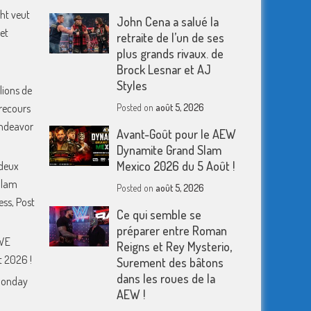
ht veut
John Cena a salué la
et
retraite de l’un de ses
plus grands rivaux. de
Brock Lesnar et AJ
Styles
lions de
 recours
Posted on
août 5, 2026
 Endeavor
Avant-Goût pour le AEW
Dynamite Grand Slam
Mexico 2026 du 5 Août !
deux
Slam
Posted on
août 5, 2026
ess, Post
Ce qui semble se
préparer entre Roman
WWE
Reigns et Rey Mysterio,
 2026 !
Surement des bâtons
dans les roues de la
Monday
AEW !