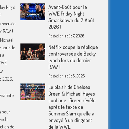
Avant-Goût pour le
day Night
WWE Friday Night
 !
Smackdown du 7 Août
troversée
2026 !
er RAW !
Posted on
août 7, 2026
 Michael
Netflix coupe la réplique
 après le
controversée de Becky
e a
Lynch lors du dernier
 WWE
RAW !
EW
Posted on
août 6, 2026
o 2026,
Le plaisir de Chelsea
Green & Michael Hayes
Dynamite
continue : Green révèle
après le texte de
s pour
SummerSlam qu’elle a
ynch
envoyé à un dirigeant
de la WWE
action de