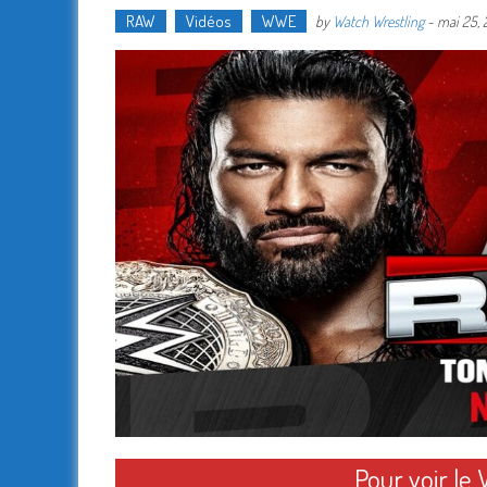
RAW
Vidéos
WWE
by
Watch Wrestling
-
mai 25,
Pour voir l