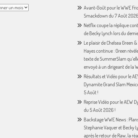
Avant-Goût pour le WWE Fri
Smackdown du 7 Août 2026
Netflix coupe la réplique con
de Becky Lynch lors du derni
Le plaisir de Chelsea Green &
Hayes continue : Green révèle
texte de SummerSlam qu’ell
envoyé à un dirigeant de la
Résultats et Vidéo pour le A
Dynamite Grand Slam Mexic
5 Août !
Reprise Vidéo pour le AEW 
du 5 Août 2026 !
Backstage WWE News : Plan
Stephanie Vaquer et Becky L
après le retour de Raw, la ré