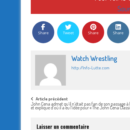
Sour
Share
Tweet
Share
Share
Watch Wrestling
http://Info-Lutte.com
Post
Article précédent
John Cena admet qu’il n’était pas fan de son passage 
et explique d’où il a eu l’idée pour « The John Cena Classi
navigation
Laisser un commentaire