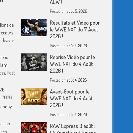
et
AEW !
Posted on
août 5, 2026
Résultats et Vidéo pour
lions de
le WWE NXT du 7 Août
 recours
2026 !
 Endeavor
Posted on
août 4, 2026
Reprise Vidéo pour le
deux
WWE NXT du 4 Août
Slam
2026 !
ess, Post
Posted on
août 4, 2026
WWE
Avant-Goût pour le
 2026 !
WWE NXT du 4 Août
2026 !
Monday
Posted on
août 4, 2026
raison
RAW Express 3 août :
lsea
LA Knight veut Reigns,