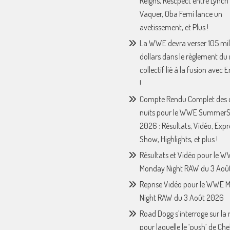
Reigns, Rescpect entre Lynch 
Vaquer, Oba Femi lance un
avetissement, et Plus !
La WWE devra verser 105 mil
dollars dans le règlement du
collectif lié à la fusion avec
!
Compte Rendu Complet des 
nuits pour le WWE Summer
2026 : Résultats, Vidéo, Expr
Show, Highlights, et plus !
Résultats et Vidéo pour le 
Monday Night RAW du 3 Août
Reprise Vidéo pour le WWE 
Night RAW du 3 Août 2026
Road Dogg s’interroge sur la 
pour laquelle le ‘push’ de Che