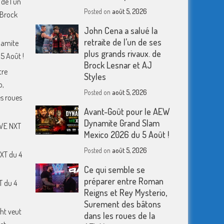
 de l’un
Posted on
août 5, 2026
 Brock
John Cena a salué la
retraite de l’un de ses
namite
plus grands rivaux. de
5 Août !
Brock Lesnar et AJ
tre
Styles
o,
Posted on
août 5, 2026
s roues
Avant-Goût pour le AEW
Dynamite Grand Slam
WWE NXT
Mexico 2026 du 5 Août !
Posted on
août 5, 2026
XT du 4
Ce qui semble se
préparer entre Roman
T du 4
Reigns et Rey Mysterio,
Surement des bâtons
ht veut
dans les roues de la