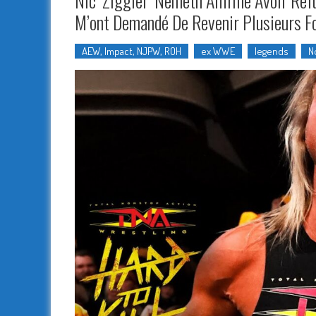
Nic ‘Ziggler’ Nemeth Affirme Avoir Ref
M’ont Demandé De Revenir Plusieurs F
AEW, Impact, NJPW, ROH
ex WWE
legends
N