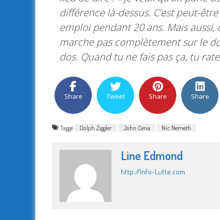
différence là-dessus. C’est peut-être
emploi pendant 20 ans. Mais aussi,
marche pas complètement sur le dos
dos. Quand tu ne fais pas ça, tu rat
Share
Tweet
Share
Share
Taggé
Dolph Ziggler
John Cena
Nic Nemeth
Line Edmond
http://Info-Lutte.com