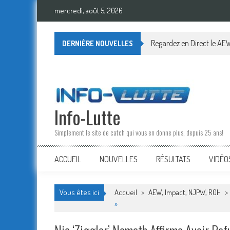
Skip
mercredi, août 5, 2026
to
content
Regardez en Direct le AEW
DERNIÈRE NOUVELLES
Info-Lutte
Simplement le site de catch qui vous en donne plus, depuis 25 ans!
ACCUEIL
NOUVELLES
RÉSULTATS
VIDÉO
Vous êtes ici
Accueil
>
AEW, Impact, NJPW, ROH
>
»