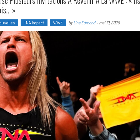
usé Plusieurs Invitations À Revenir À La WWE : « Il
ois… »
ouvelles
TNA Impact
WWE
by
Line Edmond
-
mai 19, 2026