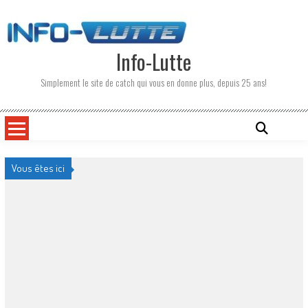
Skip
to
content
Info-Lutte
Simplement le site de catch qui vous en donne plus, depuis 25 ans!
Vous êtes ici