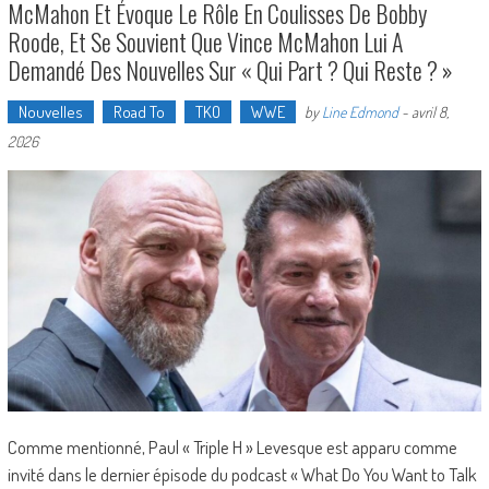
McMahon Et Évoque Le Rôle En Coulisses De Bobby
Roode, Et Se Souvient Que Vince McMahon Lui A
Demandé Des Nouvelles Sur « Qui Part ? Qui Reste ? »
Nouvelles
Road To
TKO
WWE
by
Line Edmond
-
avril 8,
2026
Comme mentionné, Paul « Triple H » Levesque est apparu comme
invité dans le dernier épisode du podcast « What Do You Want to Talk