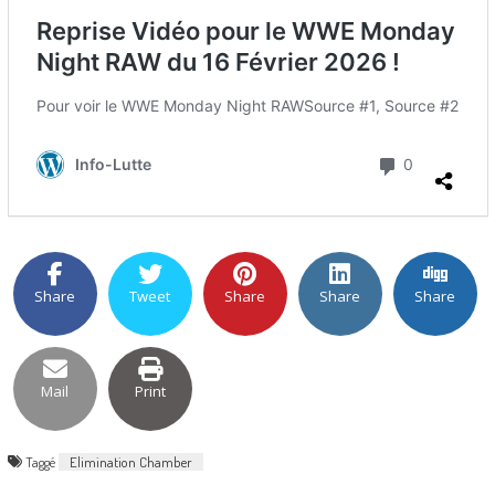
Share
Tweet
Share
Share
Share
Mail
Print
Taggé
Elimination Chamber