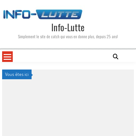
Skip
to
content
Info-Lutte
Simplement le site de catch qui vous en donne plus, depuis 25 ans!
Vous êtes ici