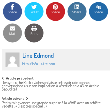
Share
Tweet
Share
Share
Share
Mail
Print
Line Edmond
http://Info-Lutte.com
Post
Article précédent
Dwayne « The Rock » Johnson laisse entrevoir « de bonnes
navigation
conversations » sur son implication à WrestleMania 43 en Arabie
Saoudite !
Article suivant
Penta fait avancer une grande surprise à la WWE avec un athlète
vedette : « C’est très spécial… »