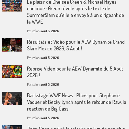
Le plaisir de Chelsea Green & Michael Hayes
continue : Green révèle après le texte de
SummerSlam qu’elle a envoyé à un dirigeant de
la WWE
Posted on
août 6, 2026
Résultats et Vidéo pour le AEW Dynamite Grand
Slam Mexico 2026, 5 Août !
Posted on
août 5, 2026
Reprise Vidéo pour le AEW Dynamite du 5 Août
2026 !
Posted on
août 5, 2026
Backstage WWE News : Plans pour Stephanie
Vaquer et Becky Lynch après le retour de Raw, la
réaction de Big Cass
Posted on
août 5, 2026
John Cena a salué la retraite de l’un de ses plus