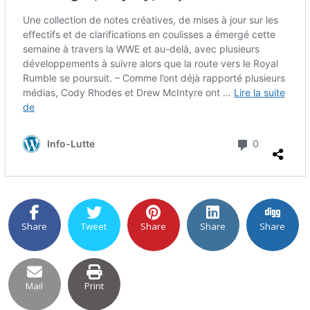
Share
Tweet
Share
Share
Share
Mail
Print