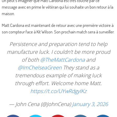
On peut s’imaginer que Matt Cardona est très touché par ce
message avec en prime le vétéran qui lui souhaite un bon retour à la
maison.
Matt Cardona est maintenant de retour avec une première victoire à
son compteur face à Kit Wilson. Son prochain match sera à surveiller.
Persistence and preparation tend to help
manufacture luck. I couldn’t be more proud
of both
@TheMattCardona
and
@ImChelseaGreen
They stand as a
tremendous example of making luck
through effort. Welcome home Matt.
https://t.co/UYwRdgyIKz
— John Cena (@JohnCena)
January 3, 2026