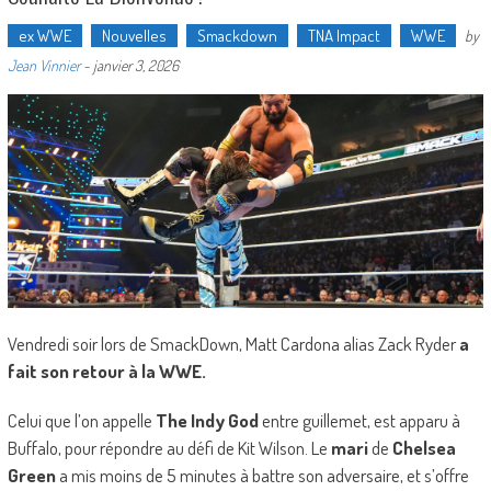
ex WWE
Nouvelles
Smackdown
TNA Impact
WWE
by
Jean Vinnier
-
janvier 3, 2026
Vendredi soir lors de SmackDown, Matt Cardona alias Zack Ryder
a
fait son retour à la WWE.
Celui que l’on appelle
The Indy God
entre guillemet, est apparu à
Buffalo, pour répondre au défi de Kit Wilson. Le
mari
de
Chelsea
Green
a mis moins de 5 minutes à battre son adversaire, et s’offre