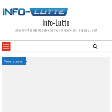
Skip
to
content
Info-Lutte
Simplement le site de catch qui vous en donne plus, depuis 25 ans!
Vous êtes ici