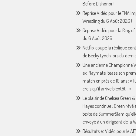
Before Dishonor !
Reprise Vidéo pour le TNA I
Wrestling du 6 Août 2026 !
Reprise Vidéo pour la Ring o
du 6 Août 2026
Netflix coupe la réplique con
de Becky Lynch lors du derni
Une ancienne Championne 
ex Playmate, tease son prem
match en près de 10 ans : « Tu 
crois qu’il arrive bientôt… »
Le plaisir de Chelsea Green &
Hayes continue : Green révèle
texte de SummerSlam qu’ell
envoyé à un dirigeant de la
Résultats et Vidéo pour le A