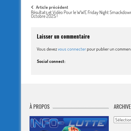
Post
Article précédent
Résultats et Vidéo Pour le WWE Friday Night Smackdow
Octobre 2025 !
navigation
Laisser un commentaire
Vous devez
vous connecter
pour publier un comment
Social connect:
À PROPOS
ARCHIVE
Archives