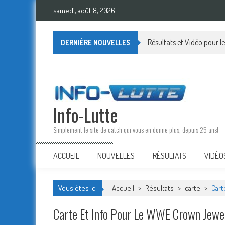
Skip
samedi, août 8, 2026
to
content
Résultats et Vidéo pour
DERNIÈRE NOUVELLES
Info-Lutte
Simplement le site de catch qui vous en donne plus, depuis 25 ans!
ACCUEIL
NOUVELLES
RÉSULTATS
VIDÉO
Vous êtes ici
Accueil
>
Résultats
>
carte
>
Cart
Carte Et Info Pour Le WWE Crown Jewe