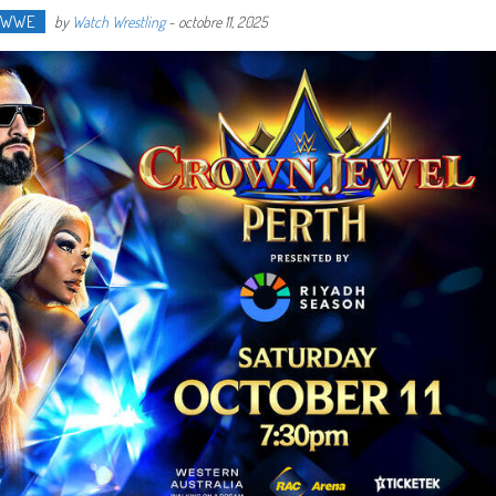
WWE
by
Watch Wrestling
-
octobre 11, 2025