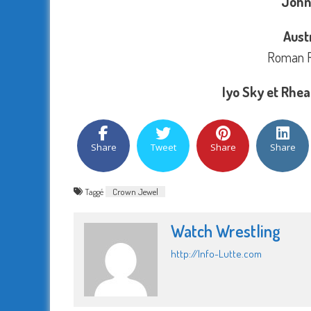
John
Aust
Roman R
Iyo Sky et Rhea
Share
Tweet
Share
Share
Taggé
Crown Jewel
Watch Wrestling
http://Info-Lutte.com