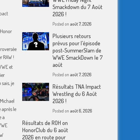
Smackdown du 7 Août
mpact
2026 !
Posted on
août 7, 2026
f Honor
Plusieurs retours
prévus pour l’épisode
troversée
post-SummerSlam de
er RAW !
WWE SmackDown le 7
août
WWE et
ier
Posted on
août 7, 2026
sais, je
Résultats TNA Impact
Wrestling du 6 Août
2026 !
 Michael
 après le
Posted on
août 6, 2026
e a
Résultats de ROH on
 WWE
HonorClub du 6 août
EW
2026 en route pour