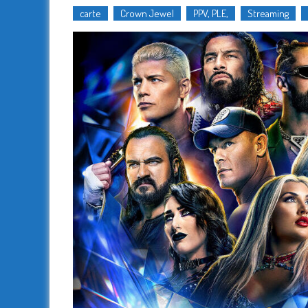
carte
Crown Jewel
PPV, PLE,
Streaming