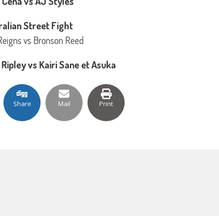
 Cena vs AJ Styles
ralian Street Fight
eigns vs Bronson Reed
 Ripley vs Kairi Sane et Asuka
Share
Mail
Print