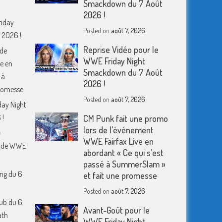
Smackdown du 7 Août
2026 !
riday
Posted on
août 7, 2026
 2026 !
Reprise Vidéo pour le
 de
WWE Friday Night
e en
Smackdown du 7 Août
 à
2026 !
romesse
Posted on
août 7, 2026
day Night
 !
CM Punk fait une promo
lors de l’événement
r
WWE Fairfax Live en
m de WWE
abordant « Ce qui s’est
passé à SummerSlam »
ing du 6
et fait une promesse
Posted on
août 7, 2026
ub du 6
Avant-Goût pour le
ath
WWE Friday Night