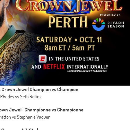
n Crown Jewel Champion vs Champion
Rhodes vs Seth Rollins
own Jewel : Championne vs Championne
tratton vs Stephanie Vaquer