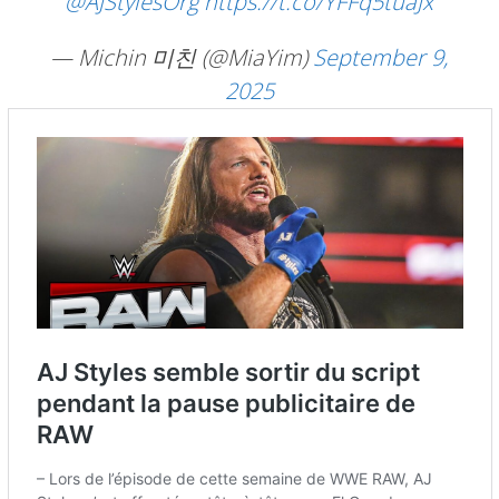
@AJStylesOrg
https://t.co/YFFq5tuaJx
— Michin 미친 (@MiaYim)
September 9,
2025