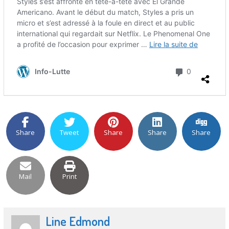
Share
Tweet
Share
Share
Share
Mail
Print
Line Edmond