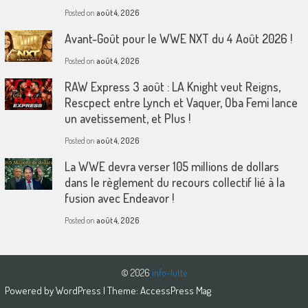
Posted on
août 4, 2026
Avant-Goût pour le WWE NXT du 4 Août 2026 !
Posted on
août 4, 2026
RAW Express 3 août : LA Knight veut Reigns,
Rescpect entre Lynch et Vaquer, Oba Femi lance
un avetissement, et Plus !
Posted on
août 4, 2026
La WWE devra verser 105 millions de dollars
dans le règlement du recours collectif lié à la
fusion avec Endeavor !
Posted on
août 4, 2026
© 2026
info-lutte
Powered by
WordPress
| Theme:
AccessPress Mag