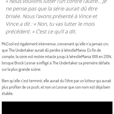
« Nous voulions lutter l’un contre l’autre… Je
ne pense pas que la série aurait dû être
brisée. Nous l’avons présenté à Vince et
Vince a dit : «
Non, tu vas lutter le mois
précédent.
» C’est ce qu’il a dit.
McCool est également intervenue, convenant qu’elle n’a jamais cru
que The Undertaker aurait dû perdre à WrestleMania. En fin de
compte, la série est restée intacte jusqu’à WrestleMania XXX en 2014,
lorsque Brock Lesnar a infligé à The Undertaker sa première défaite
sur la plus grande scène.
Bien qu’elle c’est terminé, elle aurait du l’être par un lutteur qui aurait
plus profiter de ce push, et non un Lesnar que son nom est déjà bien
établie.