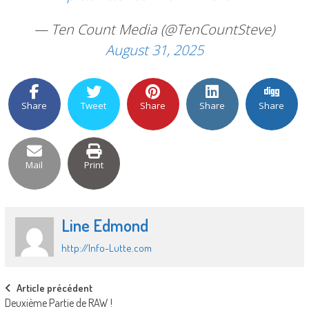
— Ten Count Media (@TenCountSteve)
August 31, 2025
Share
Tweet
Share
Share
Share
Mail
Print
Line Edmond
http://Info-Lutte.com
Post
Article précédent
Deuxième Partie de RAW !