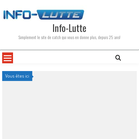
Skip
to
content
Info-Lutte
Simplement le site de catch qui vous en donne plus, depuis 25 ans!
Vous êtes ici