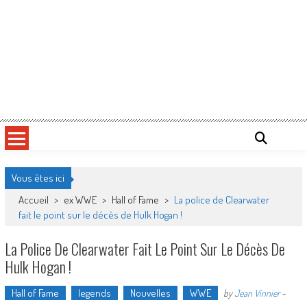
Vous êtes ici
Accueil
>
ex WWE
>
Hall of Fame
>
La police de Clearwater
fait le point sur le décès de Hulk Hogan !
La Police De Clearwater Fait Le Point Sur Le Décès De
Hulk Hogan !
Hall of Fame
legends
Nouvelles
WWE
by
Jean Vinnier
-