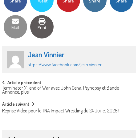
Share
Tweet
Share
Share
Share
Mail
Print
Jean Vinnier
https://www.facebook.com/jean.vinnier
Post
Article précédent
Terminator 7 : end of War avec John Cena, Psynopsy et Bande
navigation
Annonce, plus !
Article suivant
Reprise Vidéo pour le TNA Impact Wrestling du 24 Juillet 2025 !