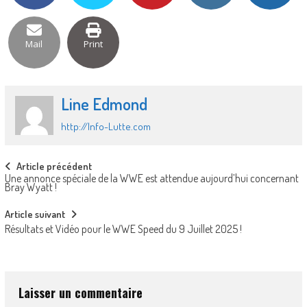
Mail
Print
Line Edmond
http://Info-Lutte.com
Post
Article précédent
Une annonce spéciale de la WWE est attendue aujourd’hui concernant
navigation
Bray Wyatt !
Article suivant
Résultats et Vidéo pour le WWE Speed du 9 Juillet 2025 !
Laisser un commentaire