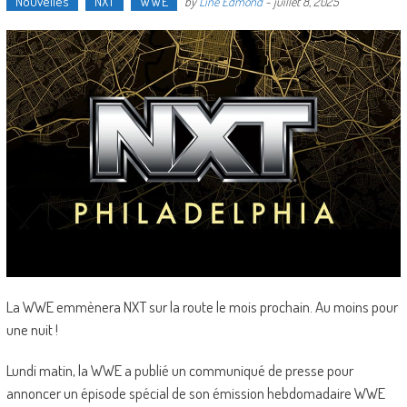
Nouvelles
NXT
WWE
by
Line Edmond
-
juillet 8, 2025
La WWE emmènera NXT sur la route le mois prochain. Au moins pour
une nuit !
Lundi matin, la WWE a publié un communiqué de presse pour
annoncer un épisode spécial de son émission hebdomadaire WWE