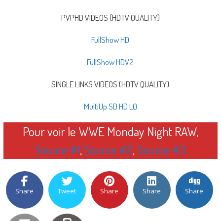
PVPHD VIDEOS (HDTV QUALITY)
FullShow HD
FullShow HDV2
SINGLE LINKS VIDEOS (HDTV QUALITY)
MultiUp SD HD LQ
Pour voir le WWE Monday Night RAW,
Source #1
,
Source #2
,
Source #3
Share
Tweet
Share
Share
Share