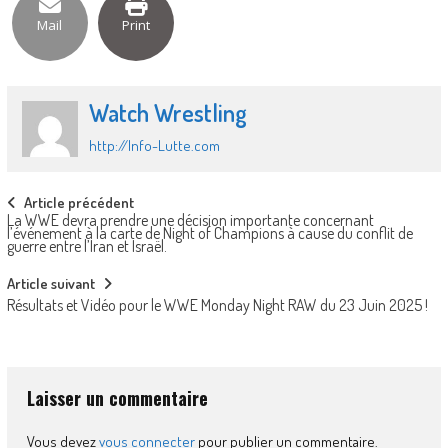
Mail
Print
Watch Wrestling
http://Info-Lutte.com
Post
Article précédent
La WWE devra prendre une décision importante concernant
navigation
l’événement à la carte de Night of Champions à cause du conflit de
guerre entre l’Iran et Israël.
Article suivant
Résultats et Vidéo pour le WWE Monday Night RAW du 23 Juin 2025 !
Laisser un commentaire
Vous devez
vous connecter
pour publier un commentaire.