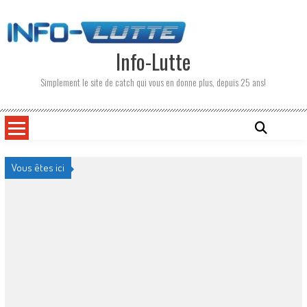
Skip
to
content
Info-Lutte
Simplement le site de catch qui vous en donne plus, depuis 25 ans!
Vous êtes ici