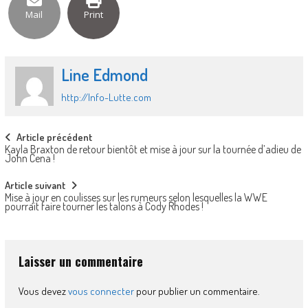
Mail
Print
Line Edmond
http://Info-Lutte.com
Post
Article précédent
Kayla Braxton de retour bientôt et mise à jour sur la tournée d’adieu de
navigation
John Cena !
Article suivant
Mise à jour en coulisses sur les rumeurs selon lesquelles la WWE
pourrait faire tourner les talons à Cody Rhodes !
Laisser un commentaire
Vous devez
vous connecter
pour publier un commentaire.