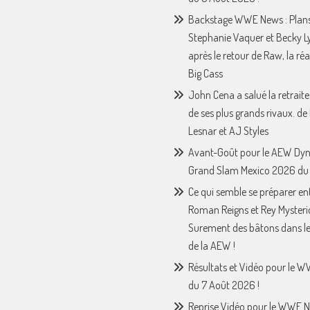
Backstage WWE News : Plan
Stephanie Vaquer et Becky L
après le retour de Raw, la ré
Big Cass
John Cena a salué la retraite
de ses plus grands rivaux. de
Lesnar et AJ Styles
Avant-Goût pour le AEW Dy
Grand Slam Mexico 2026 du 
Ce qui semble se préparer en
Roman Reigns et Rey Mysteri
Surement des bâtons dans le
de la AEW !
Résultats et Vidéo pour le 
du 7 Août 2026 !
Reprise Vidéo pour le WWE N