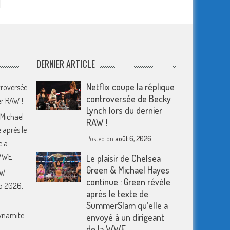
DERNIER ARTICLE
Netflix coupe la réplique
troversée
controversée de Becky
er RAW !
Lynch lors du dernier
 Michael
RAW !
 après le
Posted on
août 6, 2026
e a
 WWE
Le plaisir de Chelsea
Green & Michael Hayes
EW
continue : Green révèle
o 2026,
après le texte de
SummerSlam qu’elle a
Dynamite
envoyé à un dirigeant
de la WWE