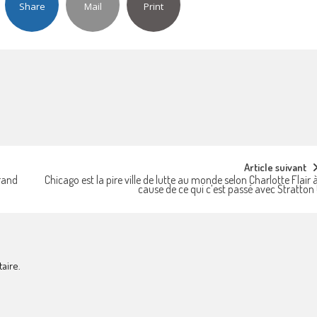
Share
Mail
Print
Article suivant
rand
Chicago est la pire ville de lutte au monde selon Charlotte Flair 
cause de ce qui c’est passé avec Stratton 
aire.