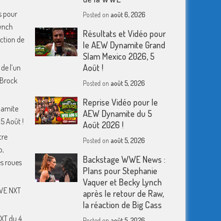
s pour
Posted on
août 6, 2026
ynch
Résultats et Vidéo pour
action de
le AEW Dynamite Grand
Slam Mexico 2026, 5
Août !
 de l’un
 Brock
Posted on
août 5, 2026
Reprise Vidéo pour le
namite
AEW Dynamite du 5
5 Août !
Août 2026 !
tre
Posted on
août 5, 2026
o,
Backstage WWE News :
s roues
Plans pour Stephanie
Vaquer et Becky Lynch
WWE NXT
après le retour de Raw,
la réaction de Big Cass
XT du 4
Posted on
août 5, 2026