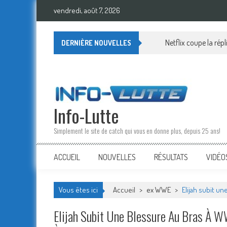
Skip
vendredi, août 7, 2026
to
content
Netflix coupe la rép
DERNIÈRE NOUVELLES
Info-Lutte
Simplement le site de catch qui vous en donne plus, depuis 25 ans!
ACCUEIL
NOUVELLES
RÉSULTATS
VIDÉO
Vous êtes ici
Accueil
>
ex WWE
>
Elijah subit u
Elijah Subit Une Blessure Au Bras À 