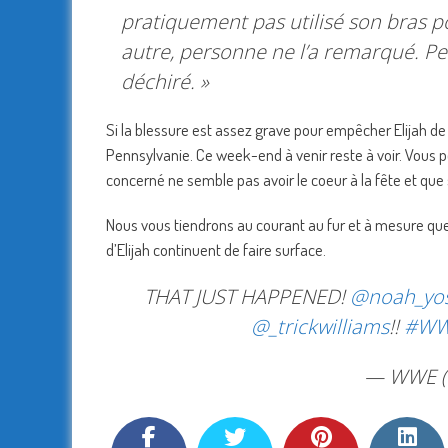
pratiquement pas utilisé son bras p
autre, personne ne l’a remarqué. Pe
déchiré. »
Si la blessure est assez grave pour empêcher Elijah de
Pennsylvanie. Ce week-end à venir reste à voir. Vous pou
concerné ne semble pas avoir le coeur à la fête et que s
Nous vous tiendrons au courant au fur et à mesure que
d’Elijah continuent de faire surface.
THAT JUST HAPPENED!
@noah_yos
@_trickwilliams
!!
#WW
— WWE 