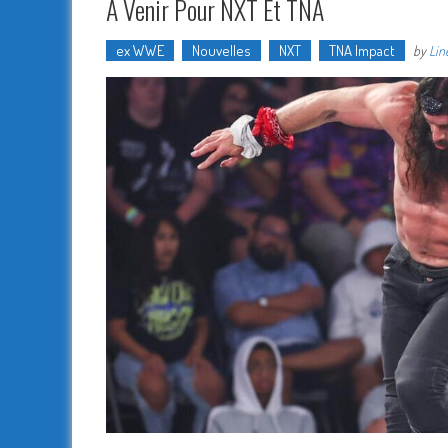
À Venir Pour NXT Et TNA
ex WWE
Nouvelles
NXT
TNA Impact
by
Li