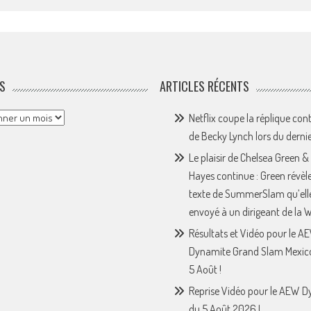
S
ARTICLES RÉCENTS
Netflix coupe la réplique con
de Becky Lynch lors du derni
Le plaisir de Chelsea Green &
Hayes continue : Green révèle
texte de SummerSlam qu’ell
envoyé à un dirigeant de la
Résultats et Vidéo pour le A
Dynamite Grand Slam Mexic
5 Août !
Reprise Vidéo pour le AEW 
du 5 Août 2026 !