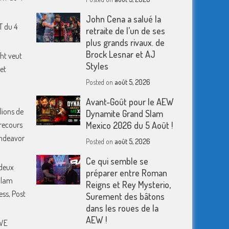
John Cena a salué la
T du 4
retraite de l’un de ses
plus grands rivaux. de
Brock Lesnar et AJ
ht veut
Styles
et
Posted on
août 5, 2026
Avant-Goût pour le AEW
lions de
Dynamite Grand Slam
 recours
Mexico 2026 du 5 Août !
 Endeavor
Posted on
août 5, 2026
Ce qui semble se
deux
préparer entre Roman
Slam
Reigns et Rey Mysterio,
ess, Post
Surement des bâtons
dans les roues de la
AEW !
WWE